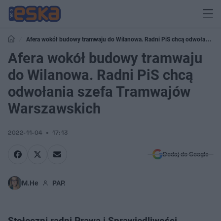
Afera wokół budowy tramwaju do Wilanowa. Radni PiS chcą odwołania
szefa Tramwajów Warszawskich
Afera wokół budowy tramwaju
do Wilanowa. Radni PiS chcą
odwołania szefa Tramwajów
Warszawskich
2022-11-04
17:13
Dodaj do Google
M.He
PAP.
Stołeczni radni Prawa i Sprawiedliwości