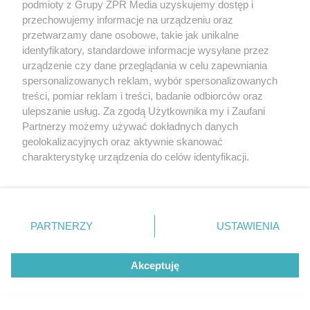
podmioty z Grupy ZPR Media uzyskujemy dostęp i
rozpowszechniany lub dalej rozpowszechniany w jakikolwiek sposób (w
tym także elektroniczny lub mechaniczny) na jakimkolwiek polu
przechowujemy informacje na urządzeniu oraz
eksploatacji w jakiejkolwiek formie, włącznie z umieszczaniem w
przetwarzamy dane osobowe, takie jak unikalne
Internecie bez pisemnej zgody właściciela praw. Jakiekolwiek użycie lub
identyfikatory, standardowe informacje wysyłane przez
wykorzystanie utworów w całości lub w części z naruszeniem prawa,
tzn. bez właściwej zgody, jest zabronione pod groźbą kary i może być
urządzenie czy dane przeglądania w celu zapewniania
ścigane prawnie.
spersonalizowanych reklam, wybór spersonalizowanych
treści, pomiar reklam i treści, badanie odbiorców oraz
ulepszanie usług. Za zgodą Użytkownika my i Zaufani
Partnerzy możemy używać dokładnych danych
geolokalizacyjnych oraz aktywnie skanować
charakterystykę urządzenia do celów identyfikacji.
Ponieważ cenimy Twoją prywatność, prosimy o zgodę na
O nas
korzystanie z tych technologii poprzez kliknięcie
Informacje prawne
„Akceptuję”. Zgoda jest dobrowolna i zawsze możesz ją
zmienić/wycofać klikając przycisk ustawień prywatności
PARTNERZY
USTAWIENIA
Nasze serwisy
znajdujący się w lewym dolnym rogu strony
. Niektóre
rodzaje przetwarzania danych nie wymagają zgody
© 2026 Grupa ZPR Media
Akceptuję
użytkownika, ale masz prawo sprzeciwić się takiemu
przetwarzaniu. Preferencje będą miały zastosowanie tylko
na tej witrynie.