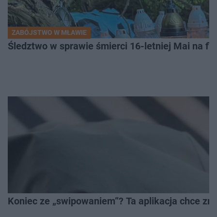
ZABÓJSTWO W MŁAWIE
Śledztwo w sprawie śmierci 16-letniej Mai na fi
Koniec ze „swipowaniem”? Ta aplikacja chce zm