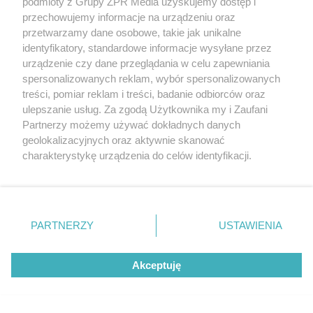
podmioty z Grupy ZPR Media uzyskujemy dostęp i
Bydgoszcz rozgromiła
przechowujemy informacje na urządzeniu oraz
przetwarzamy dane osobowe, takie jak unikalne
Polonię Piła. Kto zdobył
identyfikatory, standardowe informacje wysyłane przez
urządzenie czy dane przeglądania w celu zapewniania
najwięcej punktów?
spersonalizowanych reklam, wybór spersonalizowanych
treści, pomiar reklam i treści, badanie odbiorców oraz
ulepszanie usług. Za zgodą Użytkownika my i Zaufani
Partnerzy możemy używać dokładnych danych
geolokalizacyjnych oraz aktywnie skanować
charakterystykę urządzenia do celów identyfikacji.
Ponieważ cenimy Twoją prywatność, prosimy o zgodę na
korzystanie z tych technologii poprzez kliknięcie
„Akceptuję”. Zgoda jest dobrowolna i zawsze możesz ją
zmienić/wycofać klikając przycisk ustawień prywatności
PARTNERZY
USTAWIENIA
TENIS
znajdujący się w lewym dolnym rogu strony
. Niektóre
Challenger ATP w Kozerkach. Polski
rodzaje przetwarzania danych nie wymagają zgody
Akceptuję
użytkownika, ale masz prawo sprzeciwić się takiemu
tenisista odpadł z turnieju
przetwarzaniu. Preferencje będą miały zastosowanie tylko
na tej witrynie.