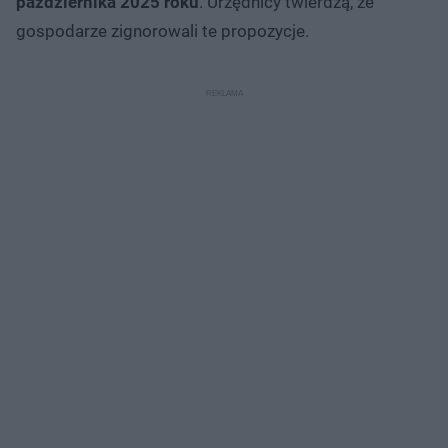
października 2025 roku
. Urzędnicy twierdzą, że
gospodarze zignorowali te propozycje.