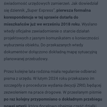
świadomość urzędowych zamierzeń. Jak dowiedział
się dziennik „Super Express”,
pierwsza formalna
korespondencja w tej sprawie dotarła do
mieszkańców już we wrześniu 2018 roku
. Wysłano
wtedy oficjalne zawiadomienie o starcie działań
projektowych z jasnym komunikatem o konieczności
wyburzenia obiektu. Do przekazanych wtedy
dokumentów dołączono dokładną mapę sytuacyjną
planowanej przebudowy.
Przez kolejne lata rodzina miała regularnie odbierać
pisma z urzędu. W lutym 2024 roku przekazano im
szczegóły o procedurze wydania decyzji ZRID, będącej
zezwoleniem na prace drogowe. W przesłanym piśmie
po raz kolejny przypomniano o dokładnym przebiegu
nowej arterii
, która docelowo obejmie część działki