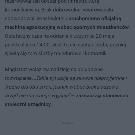
rezerwował ten obszar pod infrastrukturę
komunikacyjną. Brak dobrowolnej wyprowadzki
spowodował, że w kwietniu
uruchomiono oficjalną
machinę egzekucyjną wobec opornych mieszkańców
.
Ostateczny czas na oddanie kluczy mija 20 maja
punktualnie o 14:00. Jeśli to nie nastąpi, dobę później
zjawią się tam służby mundurowe i komornik.
Magistrat wciąż ma nadzieję na polubowne
rozwiązanie.
„Takie sytuacje są zawsze nieprzyjemne i
trudne dla obu stron, jednak wobec braku odzewu
urząd nie ma innego wyjścia”
–
zaznaczają stanowczo
stołeczni urzędnicy
.