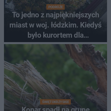
PODRÓŻE
To jedno z najpiękniejszych
miast w woj. łódzkim. Kiedyś
było kurortem dla
mieszkańców Łodzi
ŚWIĘTOKRZYSKIE
Konar spadł na grupę