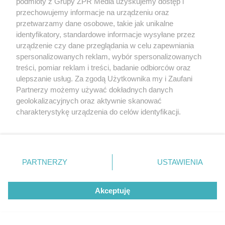
podmioty z Grupy ZPR Media uzyskujemy dostęp i
przechowujemy informacje na urządzeniu oraz
przetwarzamy dane osobowe, takie jak unikalne
identyfikatory, standardowe informacje wysyłane przez
urządzenie czy dane przeglądania w celu zapewniania
spersonalizowanych reklam, wybór spersonalizowanych
treści, pomiar reklam i treści, badanie odbiorców oraz
ulepszanie usług. Za zgodą Użytkownika my i Zaufani
Partnerzy możemy używać dokładnych danych
geolokalizacyjnych oraz aktywnie skanować
charakterystykę urządzenia do celów identyfikacji.
Akcja policji w powiecie
Ponieważ cenimy Twoją prywatność, prosimy o zgodę na
korzystanie z tych technologii poprzez kliknięcie
jędrzejowskim.
„Akceptuję”. Zgoda jest dobrowolna i zawsze możesz ją
zmienić/wycofać klikając przycisk ustawień prywatności
Zabezpieczono narkotyki,
PARTNERZY
USTAWIENIA
znajdujący się w lewym dolnym rogu strony
. Niektóre
broń i Mercedesa
rodzaje przetwarzania danych nie wymagają zgody
Akceptuję
użytkownika, ale masz prawo sprzeciwić się takiemu
54
przetwarzaniu. Preferencje będą miały zastosowanie tylko
na tej witrynie.