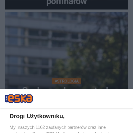
półfinałów
ASTROLOGIA
Osoby urodzone w tych
miesiącach to prawdziwi
zwycięzcy. Sukces to ich
Drogi Użytkowniku,
drugie imię
My, naszych 1162 zaufanych partnerów oraz inne