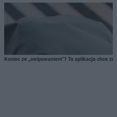
Koniec ze „swipowaniem”? Ta aplikacja chce zm