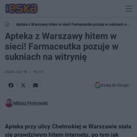
Apteka z Warszawy hitem w sieci! Farmaceutka pozuje w sukniach na
witrynię
Apteka z Warszawy hitem w
sieci! Farmaceutka pozuje w
sukniach na witrynię
2024-02-15
10:01
Dodaj do Google
Miłosz Piotrowski
Apteka przy ulicy Chełmskiej w Warszawie stała
się prawdziwym hitem internetu, po tym jak