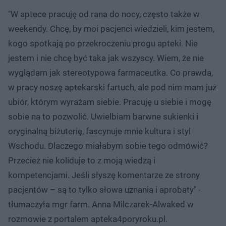
"W aptece pracuję od rana do nocy, często także w
weekendy. Chcę, by moi pacjenci wiedzieli, kim jestem,
kogo spotkają po przekroczeniu progu apteki. Nie
jestem i nie chcę być taka jak wszyscy. Wiem, że nie
wyglądam jak stereotypowa farmaceutka. Co prawda,
w pracy noszę aptekarski fartuch, ale pod nim mam już
ubiór, którym wyrażam siebie. Pracuję u siebie i mogę
sobie na to pozwolić. Uwielbiam barwne sukienki i
oryginalną biżuterię, fascynuje mnie kultura i styl
Wschodu. Dlaczego miałabym sobie tego odmówić?
Przecież nie koliduje to z moją wiedzą i
kompetencjami. Jeśli słyszę komentarze ze strony
pacjentów – są to tylko słowa uznania i aprobaty" -
tłumaczyła mgr farm. Anna Milczarek-Alwaked w
rozmowie z portalem apteka4poryroku.pl.