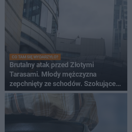
CO TAM SIĘ WYDARZYŁO?
Brutalny atak przed Złotymi
Tarasami. Młody mężczyzna
zepchnięty ze schodów. Szokujące
nagranie krąży po sieci