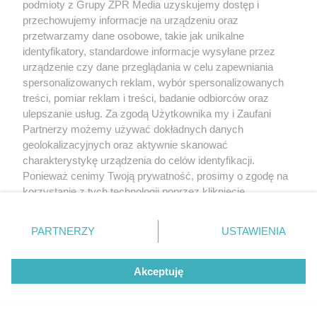
podmioty z Grupy ZPR Media uzyskujemy dostęp i
Żaden utwór zamieszczony w serwisie nie może być powielany i
rozpowszechniany lub dalej rozpowszechniany w jakikolwiek sposób (w
przechowujemy informacje na urządzeniu oraz
tym także elektroniczny lub mechaniczny) na jakimkolwiek polu
przetwarzamy dane osobowe, takie jak unikalne
eksploatacji w jakiejkolwiek formie, włącznie z umieszczaniem w Internecie
identyfikatory, standardowe informacje wysyłane przez
bez pisemnej zgody właściciela praw. Jakiekolwiek użycie lub
wykorzystanie utworów w całości lub w części z naruszeniem prawa, tzn.
urządzenie czy dane przeglądania w celu zapewniania
bez właściwej zgody, jest zabronione pod groźbą kary i może być ścigane
spersonalizowanych reklam, wybór spersonalizowanych
prawnie.
treści, pomiar reklam i treści, badanie odbiorców oraz
ulepszanie usług. Za zgodą Użytkownika my i Zaufani
Partnerzy możemy używać dokładnych danych
geolokalizacyjnych oraz aktywnie skanować
charakterystykę urządzenia do celów identyfikacji.
Ponieważ cenimy Twoją prywatność, prosimy o zgodę na
O nas
korzystanie z tych technologii poprzez kliknięcie
„Akceptuję”. Zgoda jest dobrowolna i zawsze możesz ją
Informacje prawne
zmienić/wycofać klikając przycisk ustawień prywatności
PARTNERZY
USTAWIENIA
znajdujący się w lewym dolnym rogu strony
. Niektóre
Nasze serwisy
rodzaje przetwarzania danych nie wymagają zgody
© 2026 Grupa ZPR Media
Akceptuję
użytkownika, ale masz prawo sprzeciwić się takiemu
przetwarzaniu. Preferencje będą miały zastosowanie tylko
na tej witrynie.