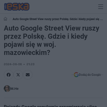
Auto Google Street View ruszy przez Polskę. Gdzie i kiedy pojawi się w
woj. mazowieckim?
Auto Google Street View ruszy
przez Polskę. Gdzie i kiedy
pojawi się w woj.
mazowieckim?
2024-06-06
21:23
Dodaj do Google
M.He
Pojazdy Google regularnie przemierzają ulice,