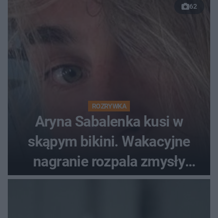
62
ROZRYWKA
Aryna Sabalenka kusi w
skąpym bikini. Wakacyjne
nagranie rozpala zmysły
fanów