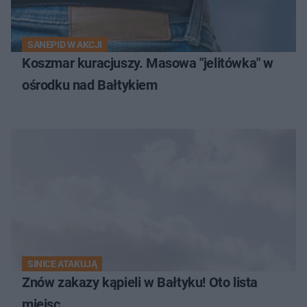
SANEPID W AKCJI
Koszmar kuracjuszy. Masowa "jelitówka" w
ośrodku nad Bałtykiem
SINICE ATAKUJĄ
Znów zakazy kąpieli w Bałtyku! Oto lista
miejsc