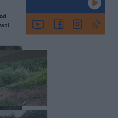
hód
ował