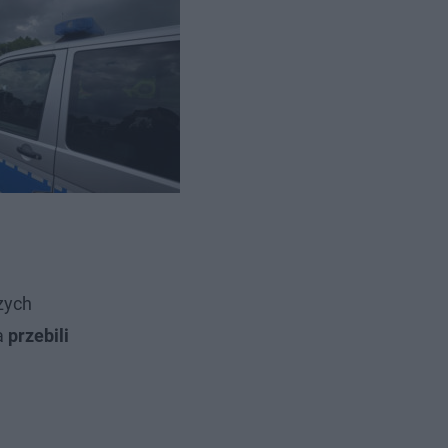
zych
a
przebili