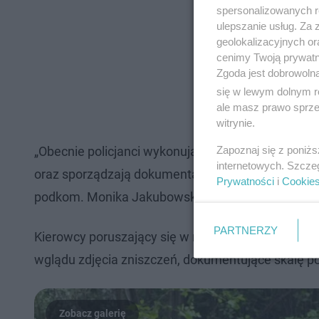
spersonalizowanych re
ulepszanie usług. Za
geolokalizacyjnych or
cenimy Twoją prywatno
Zgoda jest dobrowoln
się w lewym dolnym r
ale masz prawo sprzec
witrynie.
Zapoznaj się z poniż
„Obecnie policjanci wykonują na miejscu czynnośc
internetowych. Szcze
oraz sporządzają dokumentację celem wyjaśnienia 
Prywatności
i
Cookie
podkom. Monika Jakubowska, oficer prasowy Kome
PARTNERZY
Kierowcy poruszający się w rejonie wiaduktu muszą
wglądu zdjęcia zniszczeń, dokumentujące skalę p