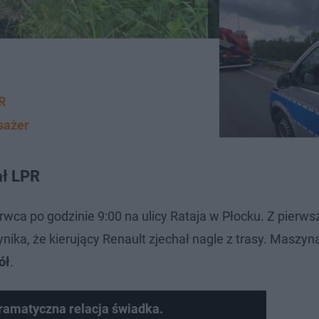
R
asażer
ał LPR
wca po godzinie 9:00 na ulicy Rataja w Płocku. Z pierws
nika, że kierujący Renault zjechał nagle z trasy. Maszyn
ół
.
ramatyczna relacja świadka.