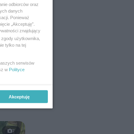
anie odbiorców oraz
nych danych
kacji. Ponieważ
ięcie „Akceptuję”.
ywatności znajdujący
ą zgody użytkownika,
 tylko na tej
 naszych serwisów
ają ślady
esz w
Polityce
rzekazała
Akceptuję
ły też do
7