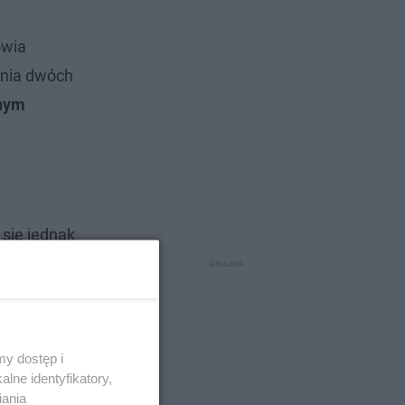
owia
ania dwóch
onym
się jednak
y dostęp i
lne identyfikatory,
iania