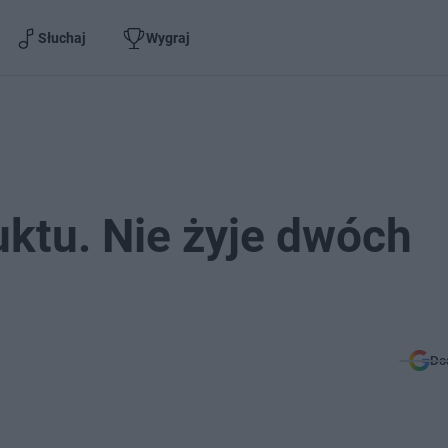
Słuchaj
Wygraj
uktu. Nie żyje dwóch
Do