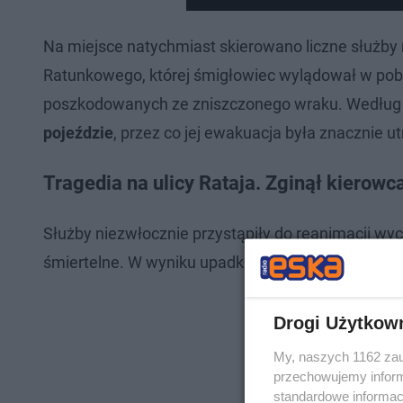
Na miejsce natychmiast skierowano liczne służb
Ratunkowego, której śmigłowiec wylądował w pobli
poszkodowanych ze zniszczonego wraku. Według
pojeździe
, przez co jej ewakuacja była znacznie u
Tragedia na ulicy Rataja. Zginął kierowc
Służby niezwłocznie przystąpiły do reanimacji wy
śmiertelne. W wyniku upadku zginęło
dwóch mężcz
Drogi Użytkow
My, naszych 1162 zau
przechowujemy informa
standardowe informac