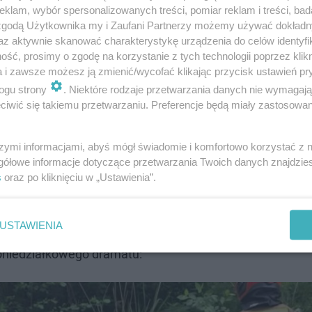
klam, wybór spersonalizowanych treści, pomiar reklam i treści, bad
 zgodą Użytkownika my i Zaufani Partnerzy możemy używać dokład
az aktywnie skanować charakterystykę urządzenia do celów identyfi
ść, prosimy o zgodę na korzystanie z tych technologii poprzez klikn
a i zawsze możesz ją zmienić/wycofać klikając przycisk ustawień pr
ogu strony
. Niektóre rodzaje przetwarzania danych nie wymagaj
iwić się takiemu przetwarzaniu. Preferencje będą miały zastosowanie
szymi informacjami, abyś mógł świadomie i komfortowo korzystać z
i pod nadzorem prokuratora. Funkcjonariusze zabezpiecz
gółowe informacje dotyczące przetwarzania Twoich danych znajdzi
przyczyn i okoliczności tego tragicznego zdarzenia” – p
s
oraz po kliknięciu w „Ustawienia”.
ndanta Miejskiego Policji w Płocku.
USTAWIENIA
 liczyć się ze sporymi utrudnieniami. Służby opublikowa
oniedziałkowego dramatu: