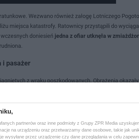
y ratunkowe. Wezwano również załogę Lotniczego Pogot
żu miejsca katastrofy. Ratownicy przystąpili do wyciąg
 wczesnych doniesień
jedna z ofiar utknęła w zmiażdż
trudniona.
a i pasażer
ciągniętych z wraku poszkodowanych. Obrażenia okazały 
yzn: 28-letni kierowca oraz 35-letni pasażer
.
niku,
fanych partnerów oraz inne podmioty z Grupy ZPR Media uzyskujem
cje na urządzeniu oraz przetwarzamy dane osobowe, takie jak unika
je wysyłane przez urządzenie czy dane przeglądania w celu zapewn