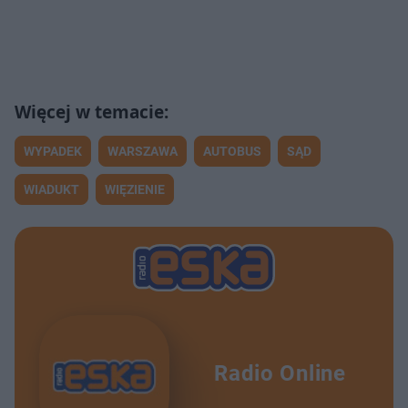
WYPADEK
WARSZAWA
AUTOBUS
SĄD
WIADUKT
WIĘZIENIE
Radio Online