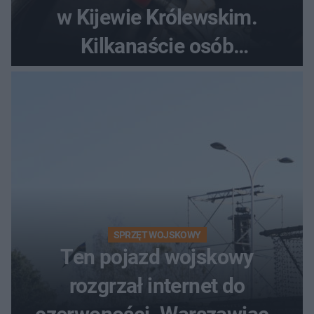
w Kijewie Królewskim.
Kilkanaście osób
poszkodowanych, lądował
śmigłowiec LPR
SPRZĘT WOJSKOWY
Ten pojazd wojskowy
rozgrzał internet do