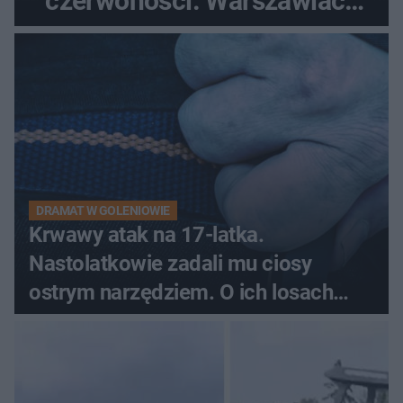
czerwoności. Warszawiacy
pytali, czy to Mad Max!
DRAMAT W GOLENIOWIE
Krwawy atak na 17-latka.
Nastolatkowie zadali mu ciosy
ostrym narzędziem. O ich losach
zdecyduje sąd rodzinny