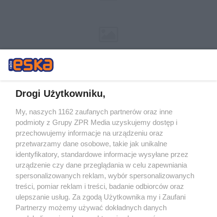
Drogi Użytkowniku,
My, naszych 1162 zaufanych partnerów oraz inne
Żaden utwór zamieszczony w serwisie nie może być powielany i
podmioty z Grupy ZPR Media uzyskujemy dostęp i
rozpowszechniany lub dalej rozpowszechniany w jakikolwiek sposób (w
przechowujemy informacje na urządzeniu oraz
tym także elektroniczny lub mechaniczny) na jakimkolwiek polu
eksploatacji w jakiejkolwiek formie, włącznie z umieszczaniem w
przetwarzamy dane osobowe, takie jak unikalne
Internecie bez pisemnej zgody właściciela praw. Jakiekolwiek użycie lub
identyfikatory, standardowe informacje wysyłane przez
wykorzystanie utworów w całości lub w części z naruszeniem prawa,
tzn. bez właściwej zgody, jest zabronione pod groźbą kary i może być
urządzenie czy dane przeglądania w celu zapewniania
ścigane prawnie.
spersonalizowanych reklam, wybór spersonalizowanych
treści, pomiar reklam i treści, badanie odbiorców oraz
ulepszanie usług. Za zgodą Użytkownika my i Zaufani
Partnerzy możemy używać dokładnych danych