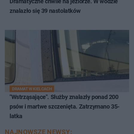
Dramatyczne chwile na jeziorze. W wodzie
znalazło się 39 nastolatków
DRAMAT W KIELCACH
"Wstrząsające". Służby znalazły ponad 200
psów i martwe szczenięta. Zatrzymano 35-
latka
NAJNOWSZE NEWSY: