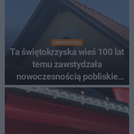
CIEKAWOSTKA
Ta świętokrzyska wieś 100 lat
temu zawstydzała
nowoczesnością pobliskie
miasta. Prąd, telefon i
luksusowa auta