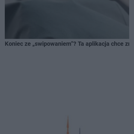
Koniec ze „swipowaniem”? Ta aplikacja chce zm