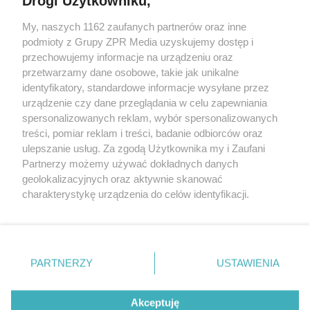
Drogi Użytkowniku,
My, naszych 1162 zaufanych partnerów oraz inne
Żaden utwór zamieszczony w serwisie nie może być powielany i
podmioty z Grupy ZPR Media uzyskujemy dostęp i
rozpowszechniany lub dalej rozpowszechniany w jakikolwiek sposób (w
tym także elektroniczny lub mechaniczny) na jakimkolwiek polu
przechowujemy informacje na urządzeniu oraz
eksploatacji w jakiejkolwiek formie, włącznie z umieszczaniem w
przetwarzamy dane osobowe, takie jak unikalne
Internecie bez pisemnej zgody właściciela praw. Jakiekolwiek użycie lub
identyfikatory, standardowe informacje wysyłane przez
wykorzystanie utworów w całości lub w części z naruszeniem prawa,
tzn. bez właściwej zgody, jest zabronione pod groźbą kary i może być
urządzenie czy dane przeglądania w celu zapewniania
ścigane prawnie.
spersonalizowanych reklam, wybór spersonalizowanych
treści, pomiar reklam i treści, badanie odbiorców oraz
ulepszanie usług. Za zgodą Użytkownika my i Zaufani
Partnerzy możemy używać dokładnych danych
geolokalizacyjnych oraz aktywnie skanować
charakterystykę urządzenia do celów identyfikacji.
Ponieważ cenimy Twoją prywatność, prosimy o zgodę na
O nas
korzystanie z tych technologii poprzez kliknięcie
Informacje prawne
„Akceptuję”. Zgoda jest dobrowolna i zawsze możesz ją
zmienić/wycofać klikając przycisk ustawień prywatności
PARTNERZY
USTAWIENIA
Nasze serwisy
znajdujący się w lewym dolnym rogu strony
. Niektóre
rodzaje przetwarzania danych nie wymagają zgody
© 2026 Grupa ZPR Media
Akceptuję
użytkownika, ale masz prawo sprzeciwić się takiemu