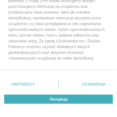
widokiem na najwyższy szczyt Gór
podmioty z Grupy ZPR Media uzyskujemy dostęp i
przechowujemy informacje na urządzeniu oraz
Świętokrzyskich
przetwarzamy dane osobowe, takie jak unikalne
identyfikatory, standardowe informacje wysyłane przez
urządzenie czy dane przeglądania w celu zapewniania
spersonalizowanych reklam, wybór spersonalizowanych
treści, pomiar reklam i treści, badanie odbiorców oraz
ulepszanie usług. Za zgodą Użytkownika my i Zaufani
Partnerzy możemy używać dokładnych danych
geolokalizacyjnych oraz aktywnie skanować
charakterystykę urządzenia do celów identyfikacji.
CIEKAWOSTKI
Ponieważ cenimy Twoją prywatność, prosimy o zgodę na
Mała wieś z wielką historią i śladami
korzystanie z tych technologii poprzez kliknięcie
Gombrowicza. Nieznane miejsca w
„Akceptuję”. Zgoda jest dobrowolna i zawsze możesz ją
zmienić/wycofać klikając przycisk ustawień prywatności
Świętokrzyskiem
PARTNERZY
USTAWIENIA
znajdujący się w lewym dolnym rogu strony
. Niektóre
rodzaje przetwarzania danych nie wymagają zgody
Akceptuję
użytkownika, ale masz prawo sprzeciwić się takiemu
przetwarzaniu. Preferencje będą miały zastosowanie tylko
na tej witrynie.