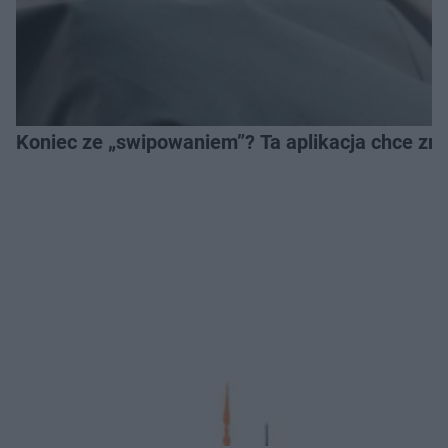
Koniec ze „swipowaniem”? Ta aplikacja chce zm