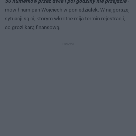
50 numerków przez dwie i pół godziny nie przejdzie
-
mówił nam pan Wojciech w poniedziałek. W najgorszej
sytuacji są ci, którym wkrótce mija termin rejestracji,
co grozi karą finansową.