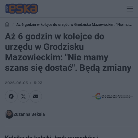
Aż 6 godzin w kolejce do urzędu w Grodzisku Mazowieckim: "Nie mamy
szans się dostać". Będą zmiany
Aż 6 godzin w kolejce do
urzędu w Grodzisku
Mazowieckim: "Nie mamy
szans się dostać". Będą zmiany
2026-06-05
5:23
Dodaj do Google
Zuzanna Sekuła
Kolejka do kolejki, brak numerków i