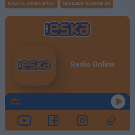
WYDZIAŁ KOMUNIKACJI
GRODZISK MAZOWIECKI
Prof. Migalski: KACZYŃSKI MUSI WYRZUCIĆ Morawieckiego! PiS w NAJPOTĘŻNIEJSZYM KRYZYSIE od 15 lat! EXPRESS BIEDRZYCKIEJ
30:59
Gen. Kraszewski: STAŁA BAZA USA w Polsce! To kwestia 2-4 lat! Polskie fabryki RATUJĄ sytuację! EXPRESS BIEDRZYCKIEJ
25:47
KOALICJA TUSKA Z MORAWIECKIM?! Prof. Słomka UJAWNIA: Morawiecki może stać się KOALICJANTEM TUSKA! Czarnek WYLECI?! EXPRESS BIEDRZYCKIEJ
28:57
Mec. Wawrykiewicz: Nawrocki KAŻDEGO DNIA łamie Konstytucję! PiS to PARTIA BEZIDEOWA! SABOTAŻ W PAŁACU! EXPRESS BIEDRZYCKIEJ
26:55
Radio Online
Celiński, Traczyk: KOLEJNE WETO prezydenta! UKŁON w stronę skrajnej prawicy! Nawrocki GRA na siebie! ZDRADA OBYWATELI! EXPRESS BIEDRZYCKIEJ
1:03:34
NOWA PARTIA na scenie?! Morawiecki i Pełczyńska ZŁĄCZĄ SIŁY?! ULTIMATUM dla Morawieckiego! KTO KOGO ZGRILLUJE?! EXPRESS BIEDRZYCKIEJ
39:16
TERAZ
Prof. Kuisz: HISTORYCZNA SZANSA ZMARNOWANA! Rosyjska dezinformacja jak PĄCZEK W MAŚLE! PiS daje PREZENT PUTINOWI! EXPRESS BIEDRZYCKIEJ
26:18
GRAMY
Borowski OSTRO: Pełczyńska-Nałęcz SZKODZI koalicji! Nawrocki JAWNIE PROWOKUJE! Czarnek MÓWI PUTINEM! EXPRESS BIEDRZYCKIEJ
26:18
Dr Bonikowska: Trump SZYKUJE ZEMSTĘ na Putinie! KATASTROFA w polskiej armii! Rosji nie da się WYGUMKOWAĆ! EXPRESS BIEDRZYCKIEJ
31:17