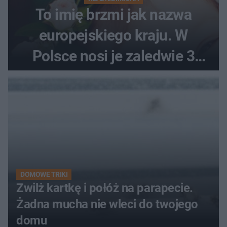
To imię brzmi jak nazwa
europejskiego kraju. W
Polsce nosi je zaledwie 3
kobiety
DOMOWE TRIKI
Zwilż kartkę i połóż na parapecie.
Żadna mucha nie wleci do twojego
domu