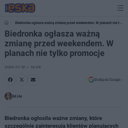
Biedronka ogłasza ważną zmianę przed weekendem. W planach nie tylko
promocje
Biedronka ogłasza ważną
zmianę przed weekendem. W
planach nie tylko promocje
2024-07-12
14:08
Dodaj do Google
M.He
Biedronka ogłosiła ważne zmiany, które
szczególnie zainteresują klientów planujących