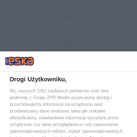
Drogi Użytkowniku,
My, naszych 1162 zaufanych partnerów oraz inne
Żaden utwór zamieszczony w serwisie nie może być powielany i
podmioty z Grupy ZPR Media uzyskujemy dostęp i
rozpowszechniany lub dalej rozpowszechniany w jakikolwiek sposób (w
tym także elektroniczny lub mechaniczny) na jakimkolwiek polu
przechowujemy informacje na urządzeniu oraz
eksploatacji w jakiejkolwiek formie, włącznie z umieszczaniem w
przetwarzamy dane osobowe, takie jak unikalne
Internecie bez pisemnej zgody właściciela praw. Jakiekolwiek użycie lub
identyfikatory, standardowe informacje wysyłane przez
wykorzystanie utworów w całości lub w części z naruszeniem prawa,
tzn. bez właściwej zgody, jest zabronione pod groźbą kary i może być
urządzenie czy dane przeglądania w celu zapewniania
ścigane prawnie.
spersonalizowanych reklam, wybór spersonalizowanych