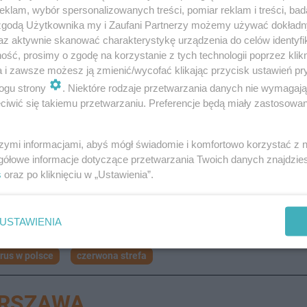
klam, wybór spersonalizowanych treści, pomiar reklam i treści, bad
 zgodą Użytkownika my i Zaufani Partnerzy możemy używać dokład
az aktywnie skanować charakterystykę urządzenia do celów identyfi
ść, prosimy o zgodę na korzystanie z tych technologii poprzez klikn
a i zawsze możesz ją zmienić/wycofać klikając przycisk ustawień pr
ogu strony
. Niektóre rodzaje przetwarzania danych nie wymagaj
iwić się takiemu przetwarzaniu. Preferencje będą miały zastosowanie
szymi informacjami, abyś mógł świadomie i komfortowo korzystać z
gółowe informacje dotyczące przetwarzania Twoich danych znajdzi
s
oraz po kliknięciu w „Ustawienia”.
USTAWIENIA
rus w polsce
czerwona strefa
ARSZAWA