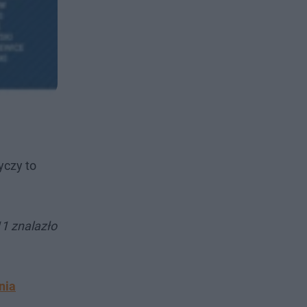
yczy to
11 znalazło
nia