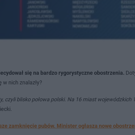
decydował się na bardzo rygorystyczne obostrzenia.
Dot
ę w nich znalazły?
y, czyli blisko połowa polski. Na 16 miast wojewódzkich 
ecki.
ejsze zamknięcie pubów. Minister ogłasza nowe obostrze