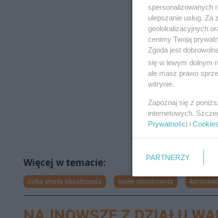
spersonalizowanych re
ulepszanie usług. Za
geolokalizacyjnych or
cenimy Twoją prywatno
Zgoda jest dobrowoln
się w lewym dolnym r
ale masz prawo sprzec
witrynie.
Zapoznaj się z poniż
internetowych. Szcze
Prywatności
i
Cookie
PARTNERZY
żółta strefa obostrzenia
nowe obostrzenia
koronawi
NAJNOWSZE Z DZIAŁU W