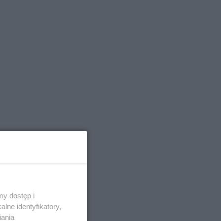
y dostęp i
lne identyfikatory,
iania