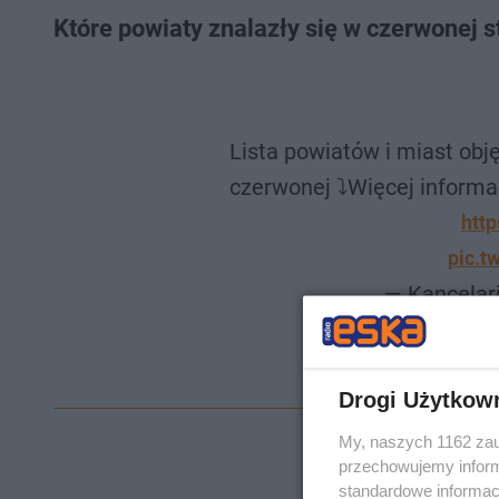
Które powiaty znalazły się w czerwonej 
Lista powiatów i miast obj
czerwonej ⤵️Więcej informac
htt
pic.t
— Kancelar
Drogi Użytkow
My, naszych 1162 zau
przechowujemy informa
standardowe informac