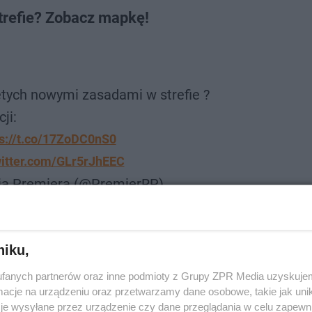
strefie? Zobacz mapkę!
ętych nowymi zasadami w strefie ?
ji:
ps://t.co/17ZoDC0nS0
witter.com/GLr5rJhEEC
ia Premiera (@PremierRP)
October 15, 2020
niku,
ROZWIŃ
fanych partnerów oraz inne podmioty z Grupy ZPR Media uzyskujem
cje na urządzeniu oraz przetwarzamy dane osobowe, takie jak unika
je wysyłane przez urządzenie czy dane przeglądania w celu zapewn