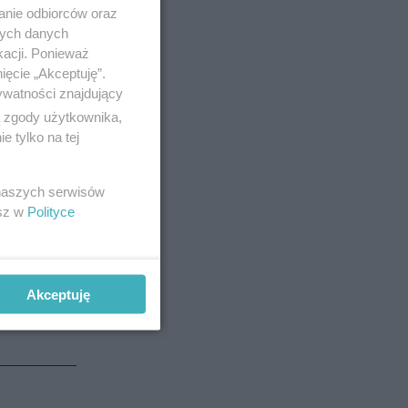
anie odbiorców oraz
nych danych
kacji. Ponieważ
ięcie „Akceptuję”.
ywatności znajdujący
ą zgody użytkownika,
 tylko na tej
 naszych serwisów
esz w
Polityce
Akceptuję