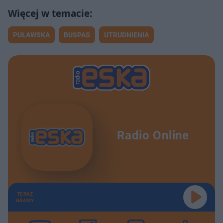
PUŁAWSKA
BUSPAS
UTRUDNIENIA
Radio Online
TERAZ
GRAMY