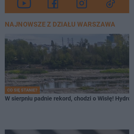
NAJNOWSZE Z DZIAŁU WARSZAWA
CO SIĘ STANIE?
W sierpniu padnie rekord, chodzi o Wisłę! Hydro