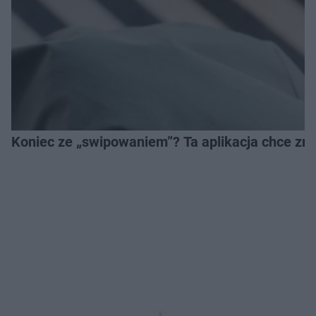
Koniec ze „swipowaniem”? Ta aplikacja chce zm