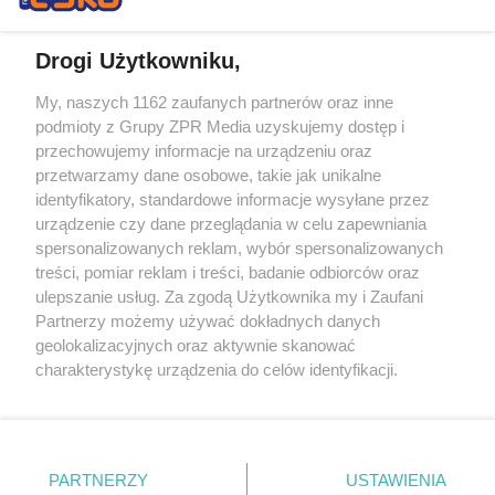
Drogi Użytkowniku,
My, naszych 1162 zaufanych partnerów oraz inne
Żaden utwór zamieszczony w serwisie nie może być powielany i
podmioty z Grupy ZPR Media uzyskujemy dostęp i
rozpowszechniany lub dalej rozpowszechniany w jakikolwiek sposób (w
przechowujemy informacje na urządzeniu oraz
tym także elektroniczny lub mechaniczny) na jakimkolwiek polu
eksploatacji w jakiejkolwiek formie, włącznie z umieszczaniem w
przetwarzamy dane osobowe, takie jak unikalne
Internecie bez pisemnej zgody właściciela praw. Jakiekolwiek użycie lub
identyfikatory, standardowe informacje wysyłane przez
wykorzystanie utworów w całości lub w części z naruszeniem prawa,
tzn. bez właściwej zgody, jest zabronione pod groźbą kary i może być
urządzenie czy dane przeglądania w celu zapewniania
ścigane prawnie.
spersonalizowanych reklam, wybór spersonalizowanych
treści, pomiar reklam i treści, badanie odbiorców oraz
ulepszanie usług. Za zgodą Użytkownika my i Zaufani
Partnerzy możemy używać dokładnych danych
geolokalizacyjnych oraz aktywnie skanować
charakterystykę urządzenia do celów identyfikacji.
Ponieważ cenimy Twoją prywatność, prosimy o zgodę na
O nas
korzystanie z tych technologii poprzez kliknięcie
Informacje prawne
„Akceptuję”. Zgoda jest dobrowolna i zawsze możesz ją
zmienić/wycofać klikając przycisk ustawień prywatności
PARTNERZY
USTAWIENIA
Nasze serwisy