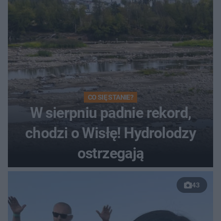
CO SIĘ STANIE?
W sierpniu padnie rekord,
chodzi o Wisłę! Hydrolodzy
ostrzegają
43