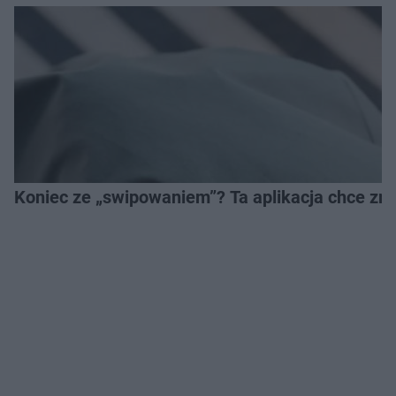
Koniec ze „swipowaniem”? Ta aplikacja chce zm