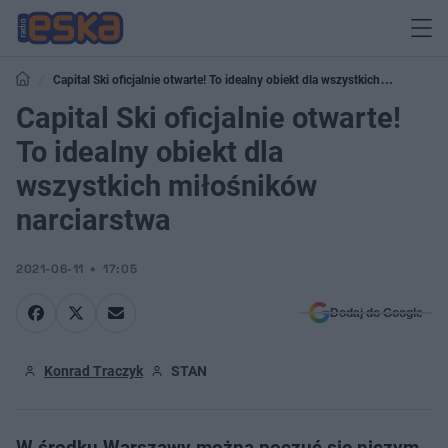
Capital Ski oficjalnie otwarte! To idealny obiekt dla wszystkich
miłośników narciarstwa
Capital Ski oficjalnie otwarte!
To idealny obiekt dla
wszystkich miłośników
narciarstwa
2021-06-11
17:05
Dodaj do Google
Konrad Traczyk
STAN
W środku Warszawy można poczuć się niczym