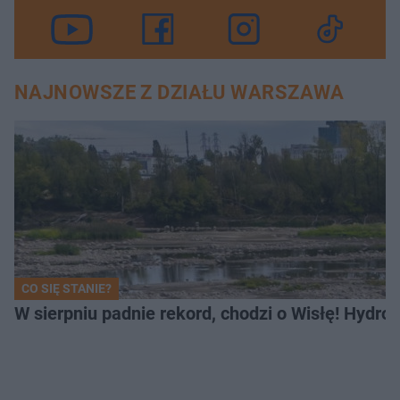
NAJNOWSZE Z DZIAŁU WARSZAWA
CO SIĘ STANIE?
W sierpniu padnie rekord, chodzi o Wisłę! Hydro