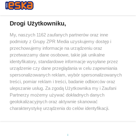
Drogi Użytkowniku,
My, naszych 1162 zaufanych partnerów oraz inne
Żaden utwór zamieszczony w serwisie nie może być powielany i
podmioty z Grupy ZPR Media uzyskujemy dostęp i
rozpowszechniany lub dalej rozpowszechniany w jakikolwiek sposób (w
tym także elektroniczny lub mechaniczny) na jakimkolwiek polu
przechowujemy informacje na urządzeniu oraz
eksploatacji w jakiejkolwiek formie, włącznie z umieszczaniem w
przetwarzamy dane osobowe, takie jak unikalne
Internecie bez pisemnej zgody właściciela praw. Jakiekolwiek użycie lub
identyfikatory, standardowe informacje wysyłane przez
wykorzystanie utworów w całości lub w części z naruszeniem prawa,
tzn. bez właściwej zgody, jest zabronione pod groźbą kary i może być
urządzenie czy dane przeglądania w celu zapewniania
ścigane prawnie.
spersonalizowanych reklam, wybór spersonalizowanych
treści, pomiar reklam i treści, badanie odbiorców oraz
ulepszanie usług. Za zgodą Użytkownika my i Zaufani
Partnerzy możemy używać dokładnych danych
geolokalizacyjnych oraz aktywnie skanować
charakterystykę urządzenia do celów identyfikacji.
Ponieważ cenimy Twoją prywatność, prosimy o zgodę na
O nas
korzystanie z tych technologii poprzez kliknięcie
Informacje prawne
„Akceptuję”. Zgoda jest dobrowolna i zawsze możesz ją
zmienić/wycofać klikając przycisk ustawień prywatności