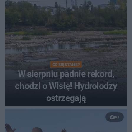
CO SIĘ STANIE?
W sierpniu padnie rekord,
chodzi o Wisłę! Hydrolodzy
ostrzegają
43