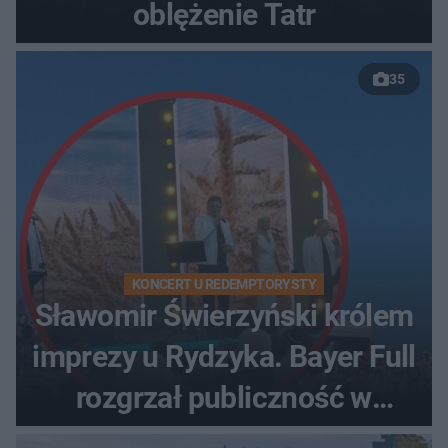
oblężenie Tatr
35
KONCERT U REDEMPTORYSTY
Sławomir Świerzyński królem
imprezy u Rydzyka. Bayer Full
rozgrzał publiczność w
Toruniu