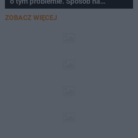
o tym problemie. Sposób na
pociemniałą biżuterię
ZOBACZ WIĘCEJ