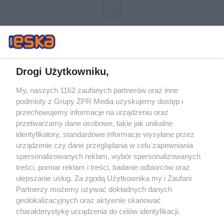
Drogi Użytkowniku,
My, naszych 1162 zaufanych partnerów oraz inne
Żaden utwór zamieszczony w serwisie nie może być powielany i
podmioty z Grupy ZPR Media uzyskujemy dostęp i
rozpowszechniany lub dalej rozpowszechniany w jakikolwiek sposób (w
przechowujemy informacje na urządzeniu oraz
tym także elektroniczny lub mechaniczny) na jakimkolwiek polu
eksploatacji w jakiejkolwiek formie, włącznie z umieszczaniem w
przetwarzamy dane osobowe, takie jak unikalne
Internecie bez pisemnej zgody właściciela praw. Jakiekolwiek użycie lub
identyfikatory, standardowe informacje wysyłane przez
wykorzystanie utworów w całości lub w części z naruszeniem prawa,
tzn. bez właściwej zgody, jest zabronione pod groźbą kary i może być
urządzenie czy dane przeglądania w celu zapewniania
ścigane prawnie.
spersonalizowanych reklam, wybór spersonalizowanych
treści, pomiar reklam i treści, badanie odbiorców oraz
ulepszanie usług. Za zgodą Użytkownika my i Zaufani
Partnerzy możemy używać dokładnych danych
geolokalizacyjnych oraz aktywnie skanować
charakterystykę urządzenia do celów identyfikacji.
Ponieważ cenimy Twoją prywatność, prosimy o zgodę na
O nas