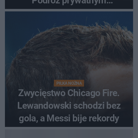
Podróż prywatnym
odrzutowcem to dopiero
początek!
PIŁKA NOŻNA
Zwycięstwo Chicago Fire.
Lewandowski schodzi bez
gola, a Messi bije rekordy