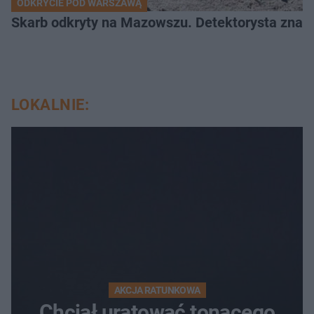
ODKRYCIE POD WARSZAWĄ
Skarb odkryty na Mazowszu. Detektorysta znala
LOKALNIE:
AKCJA RATUNKOWA
Chciał uratować tonącego