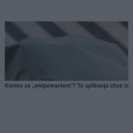
Koniec ze „swipowaniem”? Ta aplikacja chce zm