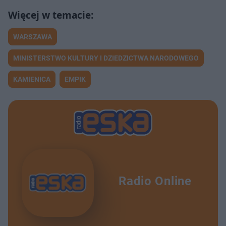
WARSZAWA
MINISTERSTWO KULTURY I DZIEDZICTWA NARODOWEGO
KAMIENICA
EMPIK
Radio Online