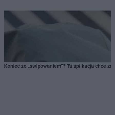
Koniec ze „swipowaniem”? Ta aplikacja chce zm