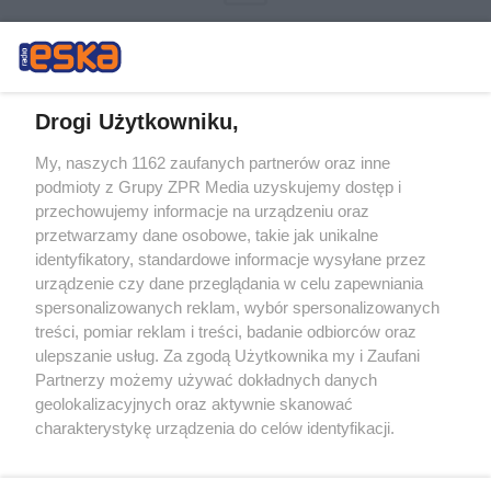
Drogi Użytkowniku,
My, naszych 1162 zaufanych partnerów oraz inne
Żaden utwór zamieszczony w serwisie nie może być powielany i
podmioty z Grupy ZPR Media uzyskujemy dostęp i
rozpowszechniany lub dalej rozpowszechniany w jakikolwiek sposób (w
tym także elektroniczny lub mechaniczny) na jakimkolwiek polu
przechowujemy informacje na urządzeniu oraz
eksploatacji w jakiejkolwiek formie, włącznie z umieszczaniem w
przetwarzamy dane osobowe, takie jak unikalne
Internecie bez pisemnej zgody właściciela praw. Jakiekolwiek użycie lub
identyfikatory, standardowe informacje wysyłane przez
wykorzystanie utworów w całości lub w części z naruszeniem prawa,
tzn. bez właściwej zgody, jest zabronione pod groźbą kary i może być
urządzenie czy dane przeglądania w celu zapewniania
ścigane prawnie.
spersonalizowanych reklam, wybór spersonalizowanych
treści, pomiar reklam i treści, badanie odbiorców oraz
ulepszanie usług. Za zgodą Użytkownika my i Zaufani
Partnerzy możemy używać dokładnych danych
geolokalizacyjnych oraz aktywnie skanować
charakterystykę urządzenia do celów identyfikacji.
Ponieważ cenimy Twoją prywatność, prosimy o zgodę na
O nas
korzystanie z tych technologii poprzez kliknięcie