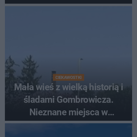
szczyt Gór Świętokrzyskich
CIEKAWOSTKI
Mała wieś z wielką historią i
śladami Gombrowicza.
Nieznane miejsca w
Świętokrzyskiem