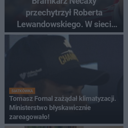
Bramkarz Necaxy
przechytrzył Roberta
Lewandowskiego. W sieci
krąży wideo z tego pojedynku
SIATKÓWKA
Tomasz Fornal zażądał klimatyzacji.
Ministerstwo błyskawicznie
zareagowało!