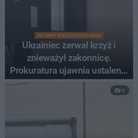
INCYDENT W BIELSKU PODLASKIM
Ukrainiec zerwał krzyż i
znieważył zakonnicę.
Prokuratura ujawnia ustalenia
w sprawie 26-latka
10