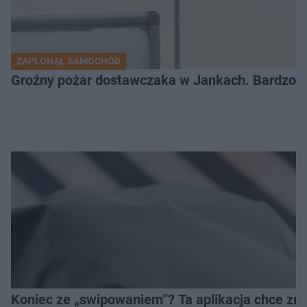
ZAPŁONĄŁ SAMOCHÓD
Groźny pożar dostawczaka w Jankach. Bardzo d
Koniec ze „swipowaniem”? Ta aplikacja chce zm