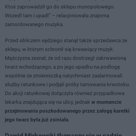
Ktoś zaprowadził go do sklepu monopolowego.
Wszedł tam i upadł” – relacjonowała znajoma
zamordowanego muzyka.
Przed obliczem sędziego stanął także sprzedawca ze
sklepu, w którym schronił się krwawiący muzyk.
Mężczyzna zeznał, że od razu dostrzegł zakrwawioną
twarz wchodzącego, a po jego upadku na podłogę
wspólnie ze zmienniczką natychmiast zaalarmowali
służby ratunkowe i podjęli próby tamowania krwotoku.
Do akcji ratunkowej dołączyła również przypadkowa
lekarka znajdująca się na ulicy, jednak
w momencie
przejmowania poszkodowanego przez załogę karetki
jego twarz była już zsiniała
.
Dawid Mirkowski tłumaczy się w sądzie.