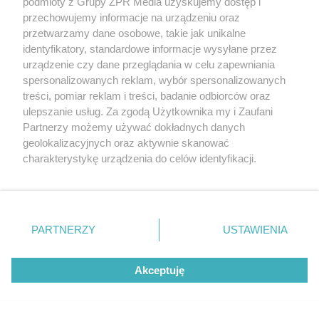
podmioty z Grupy ZPR Media uzyskujemy dostęp i
przechowujemy informacje na urządzeniu oraz
przetwarzamy dane osobowe, takie jak unikalne
identyfikatory, standardowe informacje wysyłane przez
LOKALNIE:
urządzenie czy dane przeglądania w celu zapewniania
spersonalizowanych reklam, wybór spersonalizowanych
treści, pomiar reklam i treści, badanie odbiorców oraz
ulepszanie usług. Za zgodą Użytkownika my i Zaufani
Partnerzy możemy używać dokładnych danych
geolokalizacyjnych oraz aktywnie skanować
charakterystykę urządzenia do celów identyfikacji.
Ponieważ cenimy Twoją prywatność, prosimy o zgodę na
korzystanie z tych technologii poprzez kliknięcie
„Akceptuję”. Zgoda jest dobrowolna i zawsze możesz ją
zmienić/wycofać klikając przycisk ustawień prywatności
PARTNERZY
USTAWIENIA
znajdujący się w lewym dolnym rogu strony
. Niektóre
PROGNOZA POGODY
rodzaje przetwarzania danych nie wymagają zgody
Gwałtowne burze nadciągają
Akceptuję
użytkownika, ale masz prawo sprzeciwić się takiemu
przetwarzaniu. Preferencje będą miały zastosowanie tylko
nad Polskę. IMGW ostrzega
na tej witrynie.