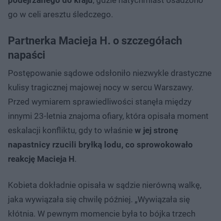
podejrzanego do kraju
, gdzie natychmiast osadzono
go w celi aresztu śledczego.
Partnerka Macieja H. o szczegółach
napaści
Postępowanie sądowe odsłoniło niezwykle drastyczne
kulisy tragicznej majowej nocy w sercu Warszawy.
Przed wymiarem sprawiedliwości stanęła między
innymi 23-letnia znajoma ofiary, która opisała moment
eskalacji konfliktu, gdy to właśnie
w jej stronę
napastnicy rzucili bryłką lodu, co sprowokowało
reakcję Macieja H
.
Kobieta dokładnie opisała w sądzie nierówną walkę,
jaka wywiązała się chwilę później. „Wywiązała się
kłótnia. W pewnym momencie była to bójka trzech