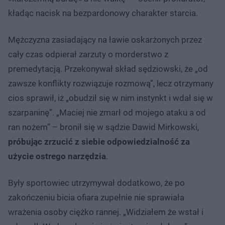
kładąc nacisk na bezpardonowy charakter starcia.
Mężczyzna zasiadający na ławie oskarżonych przez
cały czas odpierał zarzuty o morderstwo z
premedytacją. Przekonywał skład sędziowski, że „od
zawsze konflikty rozwiązuje rozmową”, lecz otrzymany
cios sprawił, iż „obudził się w nim instynkt i wdał się w
szarpaninę”. „Maciej nie zmarł od mojego ataku a od
ran nożem” – bronił się w sądzie Dawid Mirkowski,
próbując zrzucić z siebie odpowiedzialność za
użycie ostrego narzędzia
.
Były sportowiec utrzymywał dodatkowo, że po
zakończeniu bicia ofiara zupełnie nie sprawiała
wrażenia osoby ciężko rannej. „Widziałem że wstał i