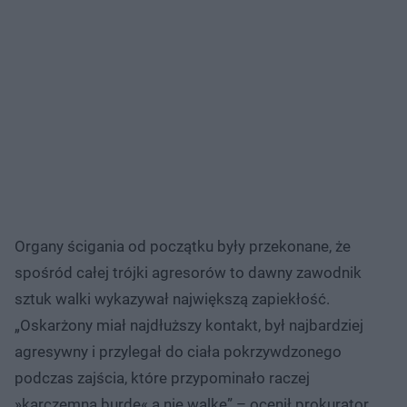
Organy ścigania od początku były przekonane, że
spośród całej trójki agresorów to dawny zawodnik
sztuk walki wykazywał największą zapiekłość.
„Oskarżony miał najdłuższy kontakt, był najbardziej
agresywny i przylegał do ciała pokrzywdzonego
podczas zajścia, które przypominało raczej
»karczemną burdę« a nie walkę” – ocenił prokurator,