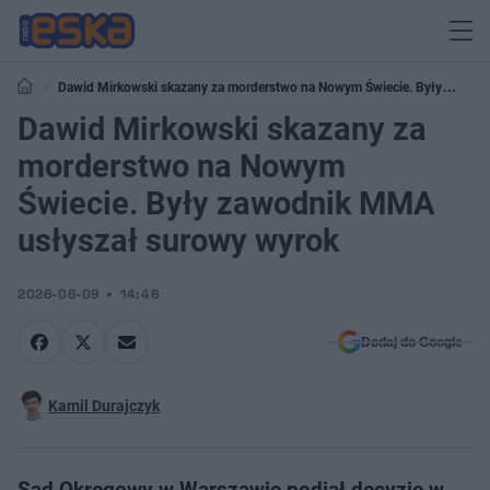
Dawid Mirkowski skazany za morderstwo na Nowym Świecie. Były
zawodnik MMA usłyszał surowy wyrok
Dawid Mirkowski skazany za
morderstwo na Nowym
Świecie. Były zawodnik MMA
usłyszał surowy wyrok
2026-06-09
14:46
Dodaj do Google
Kamil Durajczyk
Sąd Okręgowy w Warszawie podjął decyzję w