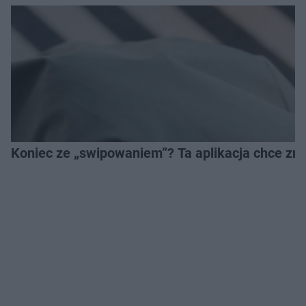
Koniec ze „swipowaniem”? Ta aplikacja chce zm