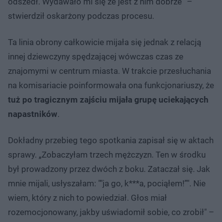
odszedł. Wydawało mi się że jest z nim dobrze” –
stwierdził oskarżony podczas procesu.
Ta linia obrony całkowicie mijała się jednak z relacją
innej dziewczyny spędzającej wówczas czas ze
znajomymi w centrum miasta. W trakcie przesłuchania
na komisariacie poinformowała ona funkcjonariuszy, że
tuż po tragicznym zajściu mijała grupę uciekających
napastników
.
Dokładny przebieg tego spotkania zapisał się w aktach
sprawy. „Zobaczyłam trzech mężczyzn. Ten w środku
był prowadzony przez dwóch z boku. Zataczał się. Jak
mnie mijali, usłyszałam: ""ja go, k***a, pociąłem!”". Nie
wiem, który z nich to powiedział. Głos miał
rozemocjonowany, jakby uświadomił sobie, co zrobił" –