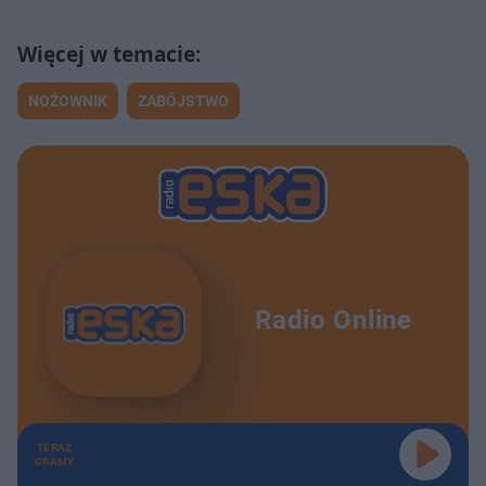
Z czego wynika narastająca agresja wśród mężczyzn? PĘTLA ZBRODNI
51:51
Patotwórcy reprezentantami naszych fantazji?! PĘTLA ZBRODNI
1:01:49
NOŻOWNIK
ZABÓJSTWO
Dlaczego kochamy seryjnych morderców? PĘTLA ZBRODNI
42:03
Prawdziwe oblicze Krzysztofa Sadowskiego. PĘTLA ZBRODNI
42:19
Wie gdzie ukryto ciało Iwony Wieczorek. PĘTLA ZBRODNI
49:03
W operacji Samum zginęło pięciu polskich agentów. PĘTLA ZBRODNI
44:14
Radio Online
Kto zlecił morderstwo premiera Piotra Jaroszewicza i jego żony? PĘTLA ZBRODNI
45:45
Mobing, molestowanie, patologia w ZAiKSIE. Czy to zbrodnia? PĘTLA ZBRODNI
52:11
TERAZ
Liczne kontrowersje wokół Teatru Kamienica, czy przetrwa? PĘTLA ZBRODNI
45:32
GRAMY