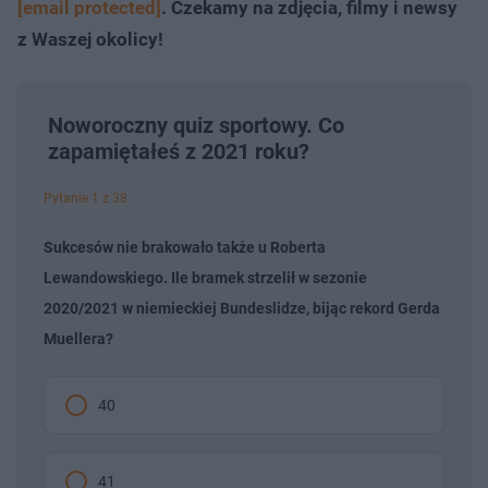
[email protected]
. Czekamy na zdjęcia, filmy i newsy
z Waszej okolicy!
Noworoczny quiz sportowy. Co
zapamiętałeś z 2021 roku?
Pytanie 1 z 38
Sukcesów nie brakowało także u Roberta
Lewandowskiego. Ile bramek strzelił w sezonie
2020/2021 w niemieckiej Bundeslidze, bijąc rekord Gerda
Muellera?
40
41