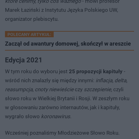
które cenimy, tylko coś ważnego
- mówi profesor
Marek Łaziński z Instytutu Języka Polskiego UW,
organizator plebiscytu.
POLECANY ARTYKUŁ:
Zaczął od awantury domowej, skończył w areszcie
Edycja 2021
W tym roku do wyboru jest
25 propozycji kapituły
-
wśród nich znalazły się między innymi:
inflacja, delta,
reasumpcja, cnoty niewieście
czy
szczepienie,
czyli
słowo roku w Wielkiej Brytanii i Rosji. W zeszłym roku
w głosowaniu zarówno internautów, jak i kapituły,
wygrało słowo
koronawirus
.
Wcześniej poznaliśmy Młodzieżowe Słowo Roku.