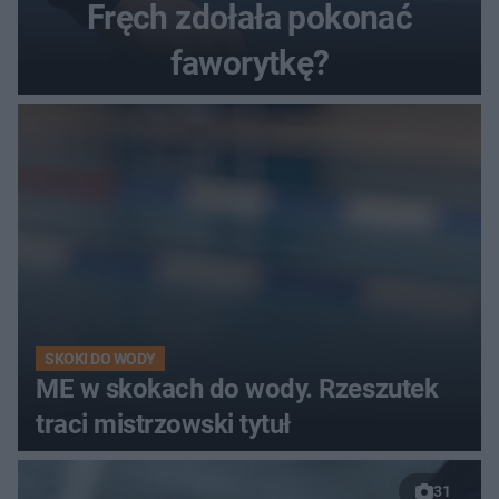
Fręch zdołała pokonać
faworytkę?
SKOKI DO WODY
ME w skokach do wody. Rzeszutek
traci mistrzowski tytuł
31