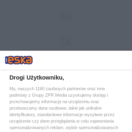
Drogi Użytkowniku,
My, naszych 1160 zaufanych partnerów oraz inne
Żaden utwór zamieszczony w serwisie nie może być powielany i
podmioty z Grupy ZPR Media uzyskujemy dostęp i
rozpowszechniany lub dalej rozpowszechniany w jakikolwiek sposób (w
tym także elektroniczny lub mechaniczny) na jakimkolwiek polu
przechowujemy informacje na urządzeniu oraz
eksploatacji w jakiejkolwiek formie, włącznie z umieszczaniem w
przetwarzamy dane osobowe, takie jak unikalne
Internecie bez pisemnej zgody właściciela praw. Jakiekolwiek użycie lub
identyfikatory, standardowe informacje wysyłane przez
wykorzystanie utworów w całości lub w części z naruszeniem prawa,
tzn. bez właściwej zgody, jest zabronione pod groźbą kary i może być
urządzenie czy dane przeglądania w celu zapewniania
ścigane prawnie.
spersonalizowanych reklam, wybór spersonalizowanych