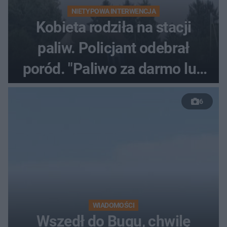
NIETYPOWA INTERWENCJA
Kobieta rodziła na stacji
paliw. Policjant odebrał
poród. "Paliwo za darmo lub
50 %!"
6
WIADOMOŚCI
Wszedł do Bugu, chwilę