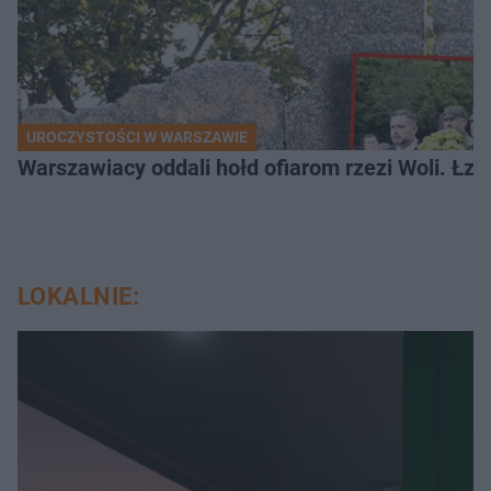
UROCZYSTOŚCI W WARSZAWIE
Warszawiacy oddali hołd ofiarom rzezi Woli. Łz
LOKALNIE: