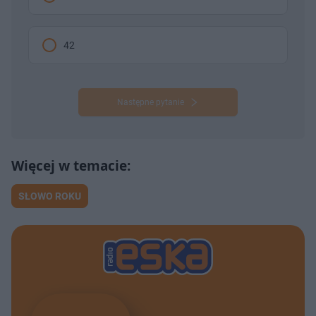
42
Następne pytanie
SŁOWO ROKU