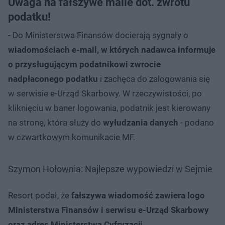
Uwaga na fałszywe maile dot. zwrotu
podatku!
- Do Ministerstwa Finansów docierają sygnały o
wiadomościach e-mail, w których nadawca informuje
o przysługującym podatnikowi zwrocie
nadpłaconego podatku
i zachęca do zalogowania się
w serwisie e-Urząd Skarbowy. W rzeczywistości, po
kliknięciu w baner logowania, podatnik jest kierowany
na stronę, która służy do
wyłudzania danych
- podano
w czwartkowym komunikacie MF.
Szymon Hołownia: Najlepsze wypowiedzi w Sejmie
Resort podał, że
fałszywa wiadomość zawiera logo
Ministerstwa Finansów i serwisu e-Urząd Skarbowy
oraz adres Ministerstwa Cyfryzacji
.