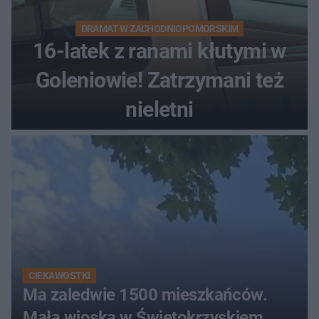
DRAMAT W ZACHODNIOPOMORSKIM
16-latek z ranami kłutymi w
Goleniowie! Zatrzymani też
nieletni
CIEKAWOSTKI
Ma zaledwie 1500 mieszkańców.
Mała wioska w Świętokrzyskiem