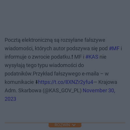
Pocztą elektroniczną są rozsyłane fałszywe
wiadomości, których autor podszywa się pod
#MF
i
informuje o zwrocie podatku.❗️ MF i
#KAS
nie
wysyłają tego typu wiadomości do
podatników.Przykład fałszywego e-maila – w
komunikacie ⬇️
https://t.co/8XNZr2yfu4
— Krajowa
Adm. Skarbowa (@KAS_GOV_PL)
November 30,
2023
ROZWIŃ