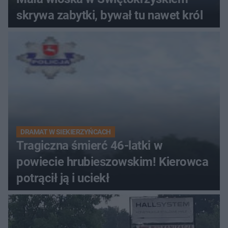
skrywa zabytki, bywał tu nawet król
DRAMAT W SIEKIERZYŃCACH
Tragiczna śmierć 46-latki w
powiecie hrubieszowskim! Kierowca
potrącił ją i uciekł