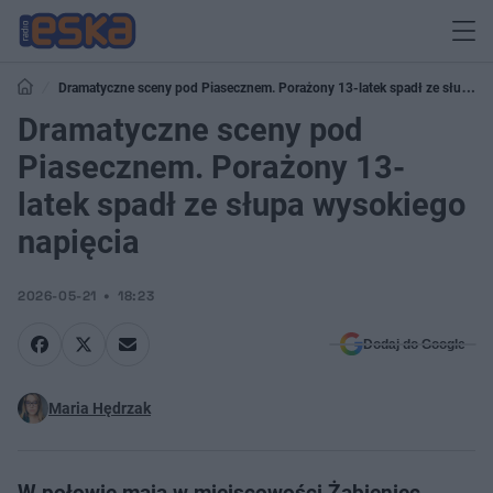
Dramatyczne sceny pod Piasecznem. Porażony 13-latek spadł ze słupa
wysokiego napięcia
Dramatyczne sceny pod
Piasecznem. Porażony 13-
latek spadł ze słupa wysokiego
napięcia
2026-05-21
18:23
Dodaj do Google
Maria Hędrzak
W połowie maja w miejscowości Żabieniec