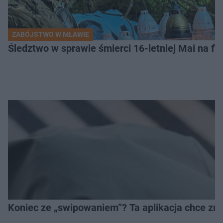
ZABÓJSTWO W MŁAWIE
Śledztwo w sprawie śmierci 16-letniej Mai na fi
Koniec ze „swipowaniem”? Ta aplikacja chce zm