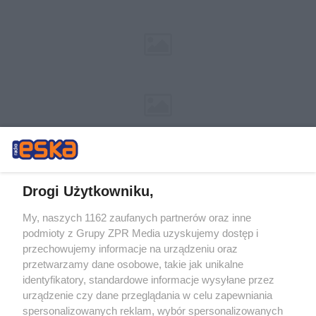
Drogi Użytkowniku,
My, naszych 1162 zaufanych partnerów oraz inne
Żaden utwór zamieszczony w serwisie nie może być powielany i
podmioty z Grupy ZPR Media uzyskujemy dostęp i
rozpowszechniany lub dalej rozpowszechniany w jakikolwiek sposób (w
przechowujemy informacje na urządzeniu oraz
tym także elektroniczny lub mechaniczny) na jakimkolwiek polu
eksploatacji w jakiejkolwiek formie, włącznie z umieszczaniem w
przetwarzamy dane osobowe, takie jak unikalne
Internecie bez pisemnej zgody właściciela praw. Jakiekolwiek użycie lub
identyfikatory, standardowe informacje wysyłane przez
wykorzystanie utworów w całości lub w części z naruszeniem prawa,
tzn. bez właściwej zgody, jest zabronione pod groźbą kary i może być
urządzenie czy dane przeglądania w celu zapewniania
ścigane prawnie.
spersonalizowanych reklam, wybór spersonalizowanych