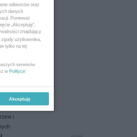
anie odbiorców oraz
nych danych
kacji. Ponieważ
ięcie „Akceptuję”.
ywatności znajdujący
ą zgody użytkownika,
 tylko na tej
 naszych serwisów
esz w
Polityce
b
rzewo
Akceptuję
rzew i
nych
ł