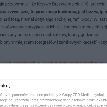
ja przypomnieli, że Krzywe Drzewo ma ok. 110 lat i rośn
żnia zwycięzcę tegorocznego konkursu, jest bez wątpie
nad fosą, niemal dotykając spokojnej tafli wody. W latac
zarówno tych przyjacielskich, jak i pełnych młodzieńczej
wiedzany przez dzieci i nastolatków, którzy godzinami
 ulubionym miejscem fotografów i zamkowych kaczek" - cz
 w woj. mazowieckim. Zabytki stoją jeden przy drugim
 gotowy
niku,
fanych partnerów oraz inne podmioty z Grupy ZPR Media uzyskujem
cje na urządzeniu oraz przetwarzamy dane osobowe, takie jak unika
je wysyłane przez urządzenie czy dane przeglądania w celu zapewn