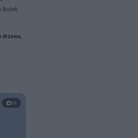
k Bożek.
o drzewa,
12