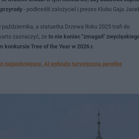
 przyrody
- podkreślił założyciel i prezes Klubu Gaja Jace
października, a statuetka Drzewa Roku 2025 trafi do
warto zaznaczyć, że
to nie koniec "zmagań" zwycięskieg
 konkursie Tree of the Year w 2026 r.
t najpiękniejsze. AI wybrało turystyczną perełkę