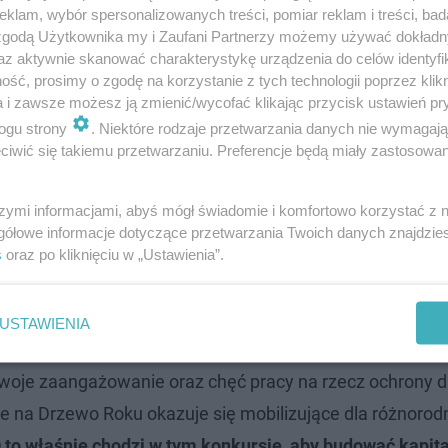
klam, wybór spersonalizowanych treści, pomiar reklam i treści, bad
 zgodą Użytkownika my i Zaufani Partnerzy możemy używać dokład
az aktywnie skanować charakterystykę urządzenia do celów identyfi
ść, prosimy o zgodę na korzystanie z tych technologii poprzez klikn
a i zawsze możesz ją zmienić/wycofać klikając przycisk ustawień pr
ogu strony
. Niektóre rodzaje przetwarzania danych nie wymagaj
iwić się takiemu przetwarzaniu. Preferencje będą miały zastosowanie
szymi informacjami, abyś mógł świadomie i komfortowo korzystać z
gółowe informacje dotyczące przetwarzania Twoich danych znajdzi
s
oraz po kliknięciu w „Ustawienia”.
eszcze jedno drzewo rosnące w woj. mazowieckim.
To dą
tóry w 2024 r. został oficjalnie pomnikiem przyrody.
D
USTAWIENIA
 swoje zaangażowanie oraz chęć pracy na rzecz ochrony d
e na Drzewo Roku okazuje się mobilizujące dla różnorod
 to właśnie chodzi w tym konkursie, aby budować kapita