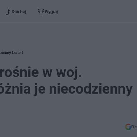
Słuchaj
Wygraj
zienny kształt
rośnie w woj.
żnia je niecodzienny
Do