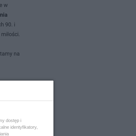
ie w
nia
h 90. i
 miłości.
ytamy na
y dostęp i
lne identyfikatory,
iania