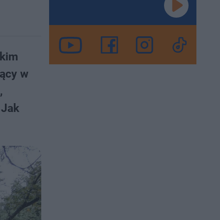
lkim
nący w
,
 Jak