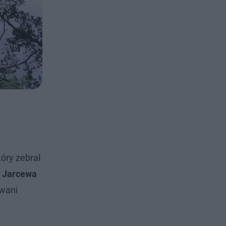
óry zebrał
z Jarcewa
owani