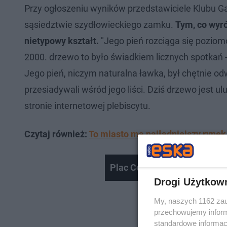
Przy ogłoszeniu wyników przedstawiciele Klubu Ga
sąsiedztwie szydłowieckiego zamku.
Tym, co wyró
nietypowy kształt.
"Jego pień rozciąga się poziomo 
2000. drzewo to było świadkiem licznych spotkań - 
Jego pień, niczym naturalna ławka, był chętnie od
przesiadywali wśród jego liści. Dziś drzewo jest
stronie internetowej plebiscytu.
Czytaj również:
To miasto ma najładniejszy rynek
Plac Centralny w Warszawie
Drogi Użytkow
My, naszych 1162 zau
przechowujemy informa
standardowe informac