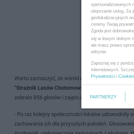
spersonalizowanych re
ulepszanie usług. Za
geolokalizacyjnych or
cenimy Twoją prywatno
Zgoda jest dobrowoln
się w lewym dolnym r
ale masz prawo sprzec
witrynie.
Zapoznaj się z poniż
internetowych. Szcze
Prywatności
i
Cookie
Warto zaznaczyć, że wśród nominowanych było j
"Strażnik Lasów Chotomowskich" (gm. Jabłonna), k
PARTNERZY
zebrało 856 głosów i zajęło ósme miejsce.
- Po raz kolejny społeczności lokalne udowodniły
zachowania ich dla przyszłych pokoleń. Głosowani
środowisk, niekoniecznie związanych z ekologią.
O