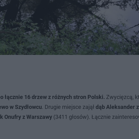
 łącznie 16 drzew z różnych stron Polski.
Zwycięzcą, kt
ewo w Szydłowcu
. Drugie miejsce zajął
dąb Aleksander 
ik Onufry z Warszawy
(3411 głosów). Łącznie zainteres