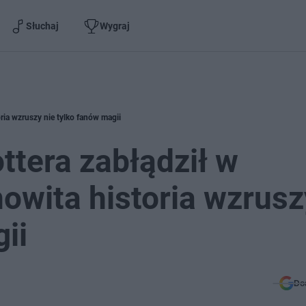
Słuchaj
Wygraj
ria wzruszy nie tylko fanów magii
ottera zabłądził w
owita historia wzrusz
ii
Do