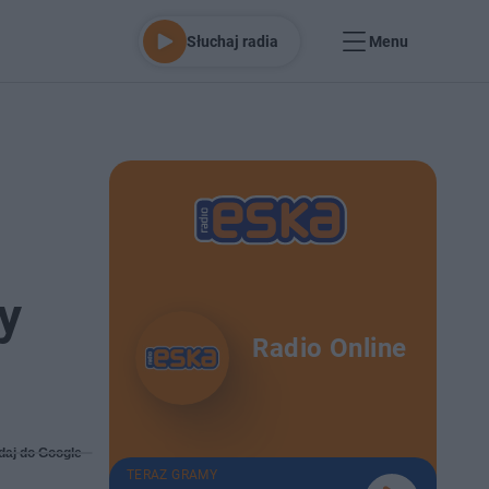
Słuchaj radia
Menu
y
Radio Online
daj do Google
TERAZ GRAMY