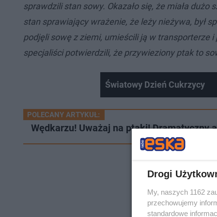
sprawdzili stan sowy. Okazało się, że miała dużo 
stan sprawiający wrażenie, że leży nieżywa, był 
podjęli sowę z ziemi, umieścili ją w transporterze
specjaliści potwierdzili, że przywieziony ptak to s
Światowy Dzień Cukrzycy
POLECANY ARTYKUŁ:
Wędkarzu! Uważaj na ptaki! Dramatyczny a
Drogi Użytkow
My, naszych 1162 zau
przechowujemy informa
standardowe informac