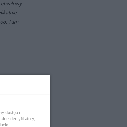
j chwilowy
likatnie
 zoo. Tam
y dostęp i
lne identyfikatory,
iania