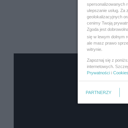
spersonalizowanych re
ulepszanie usług. Za
geolokalizacyjnych or
cenimy Twoją prywatno
Zgoda jest dobrowoln
się w lewym dolnym r
ale masz prawo sprzec
witrynie.
Zapoznaj się z poniż
internetowych. Szcze
Prywatności
i
Cookie
PARTNERZY