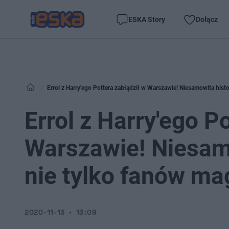
ESKA Story
Dołącz
Errol z Harry'ego Pottera zabłądził w Warszawie! Niesamowita histo
Errol z Harry'ego P
Warszawie! Niesam
nie tylko fanów mag
2020-11-13
13:09