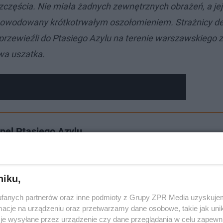
szczęścia. Nie miała żadnych zewnętrznych obrażeń, a je
spowodowany krótkotrwałym oszołomieniem. Strażnicy de
 i przewieźli do Ptasiego Azylu na terenie warszawskiego
owa uszatka.
pel Ptasiego Azylu
niku,
fanych partnerów oraz inne podmioty z Grupy ZPR Media uzyskujem
cje na urządzeniu oraz przetwarzamy dane osobowe, takie jak unika
je wysyłane przez urządzenie czy dane przeglądania w celu zapewn