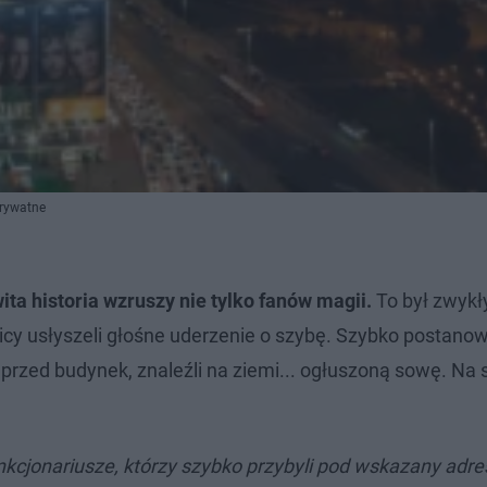
rywatne
ta historia wzruszy nie tylko fanów magii.
To był zwykł
icy usłyszeli głośne uderzenie o szybę. Szybko postanowi
 przed budynek, znaleźli na ziemi... ogłuszoną sowę. Na 
nkcjonariusze, którzy szybko przybyli pod wskazany adre