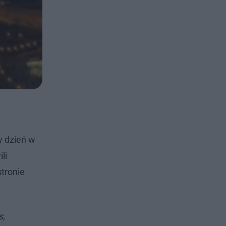
y dzień w
li
stronie
s,