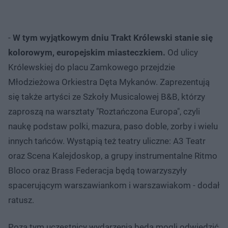
-
W tym wyjątkowym dniu Trakt Królewski stanie się
kolorowym, europejskim miasteczkiem.
Od ulicy
Królewskiej do placu Zamkowego przejdzie
Młodzieżowa Orkiestra Dęta Mykanów. Zaprezentują
się także artyści ze Szkoły Musicalowej B&B, którzy
zaproszą na warsztaty "Roztańczona Europa", czyli
naukę podstaw polki, mazura, paso doble, zorby i wielu
innych tańców. Wystąpią też teatry uliczne: A3 Teatr
oraz Scena Kalejdoskop, a grupy instrumentalne Ritmo
Bloco oraz Brass Federacja będą towarzyszyły
spacerującym warszawiankom i warszawiakom - dodał
ratusz.
Poza tym uczestnicy wydarzenia będą mogli odwiedzić