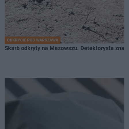
ODKRYCIE POD WARSZAWĄ
Skarb odkryty na Mazowszu. Detektorysta znala