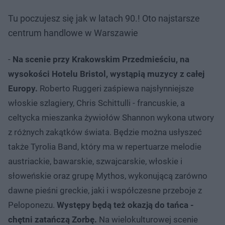
Tu poczujesz się jak w latach 90.! Oto najstarsze
centrum handlowe w Warszawie
-
Na scenie przy Krakowskim Przedmieściu, na
wysokości Hotelu Bristol, wystąpią muzycy z całej
Europy.
Roberto Ruggeri zaśpiewa najsłynniejsze
włoskie szlagiery, Chris Schittulli - francuskie, a
celtycka mieszanka żywiołów Shannon wykona utwory
z różnych zakątków świata. Będzie można usłyszeć
także Tyrolia Band, który ma w repertuarze melodie
austriackie, bawarskie, szwajcarskie, włoskie i
słoweńskie oraz grupę Mythos, wykonującą zarówno
dawne pieśni greckie, jaki i współczesne przeboje z
Peloponezu.
Występy będą też okazją do tańca -
chętni zatańczą Zorbę.
Na wielokulturowej scenie