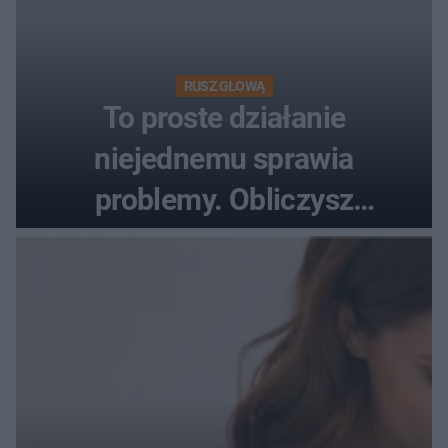
RUSZ GŁOWĄ
To proste działanie
niejednemu sprawia
problemy. Obliczysz
poprawnie, ile to jest
72+7×7−7×5=?