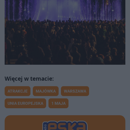
ATRAKCJE
MAJÓWKA
WARSZAWA
UNIA EUROPEJSKA
1 MAJA