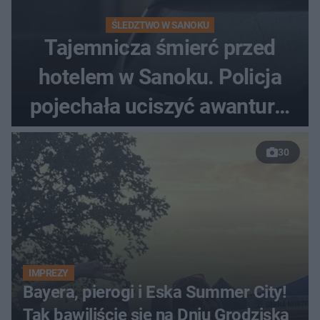
ŚLEDZTWO W SANOKU
Tajemnicza śmierć przed
hotelem w Sanoku. Policja
pojechała uciszyć awanturę,
znaleźli ciało
30
IMPREZY
Bayera, pierogi i Eska Summer City!
Tak bawiliście się na Dniu Grodziska