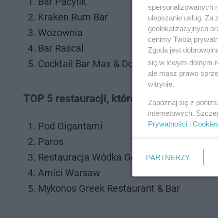
Bar Pacyfik
spersonalizowanych re
Kraken Rum Bar
ulepszanie usług. Za
geolokalizacyjnych or
Wozownia
cenimy Twoją prywatno
Bar Rascal
Zgoda jest dobrowoln
Cocktail Bar Max & Dom Whisky
się w lewym dolnym r
ale masz prawo sprzec
witrynie.
TOP 5 restauracji, które najczęściej odw
Zapoznaj się z poniż
internetowych. Szcze
Prywatności
i
Cookie
Pod Gigantami
Paros
Restauracja Wódka Gessler na Widelcu
PARTNERZY
Amici Warsaw
Mykonos Greek Restaurant & Bar