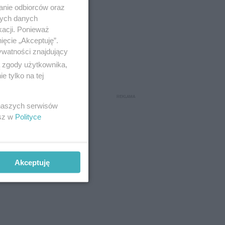
anie odbiorców oraz
nych danych
kacji. Ponieważ
ięcie „Akceptuję”.
ywatności znajdujący
ą zgody użytkownika,
 tylko na tej
 naszych serwisów
esz w
Polityce
Akceptuję