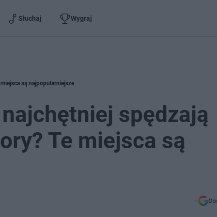
Słuchaj
Wygraj
miejsca są najpopularniejsze
najchętniej spędzają
ry? Te miejsca są
Do