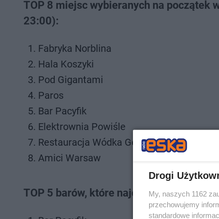
TOP 8 miejsc wybieranych na początek
23:00):
Fabryka Norblina
Hala Koszyki
Pod Gigantami
Paros
Bar Pacyfik
Elektrownia Powiśle
Restauracja Wódka Gessler na Widelcu
Amici Warsaw
Drogi Użytkow
TOP 5 barów, które najczęściej wybieraj
My, naszych 1162 zau
przechowujemy informa
standardowe informac