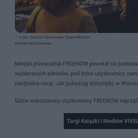
Autor: Szymon Starnawski/ Grupa Murator
Browary Warszawskie
Miejski przewodnik FREENOW powstał na podstawie 
wybieranych adresów, pod które użytkownicy zamaw
niedzielne noce. Jak pokazują statystyki, w Wars
Gdzie warszawscy użytkownicy FREENOW najczęś
Targi Książki i Mediów VIVE