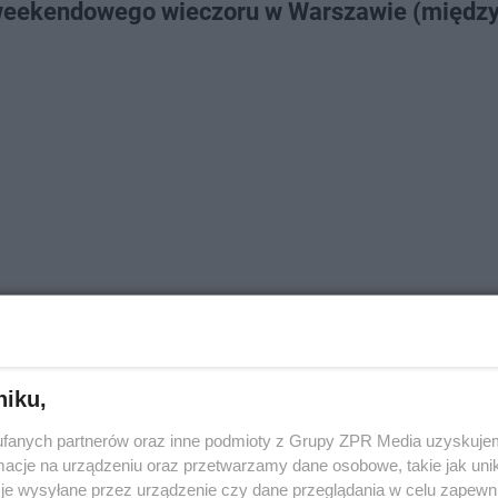
 weekendowego wieczoru w Warszawie (między
niku,
ą mieszkańcy:
fanych partnerów oraz inne podmioty z Grupy ZPR Media uzyskujem
cje na urządzeniu oraz przetwarzamy dane osobowe, takie jak unika
je wysyłane przez urządzenie czy dane przeglądania w celu zapewn