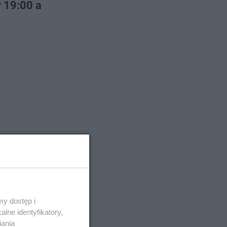
 19:00 a
y dostęp i
lne identyfikatory,
iania