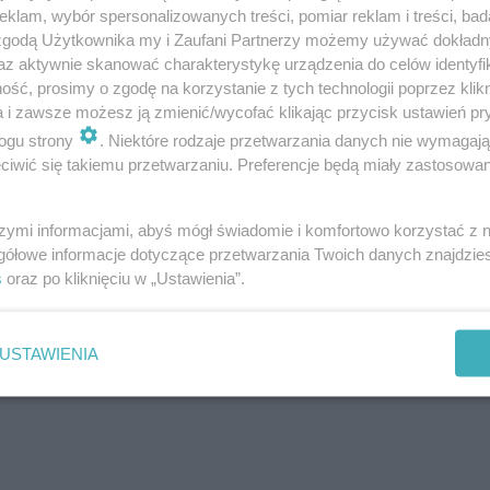
klam, wybór spersonalizowanych treści, pomiar reklam i treści, bad
 zgodą Użytkownika my i Zaufani Partnerzy możemy używać dokład
az aktywnie skanować charakterystykę urządzenia do celów identyfi
ść, prosimy o zgodę na korzystanie z tych technologii poprzez klikn
a i zawsze możesz ją zmienić/wycofać klikając przycisk ustawień pr
ogu strony
. Niektóre rodzaje przetwarzania danych nie wymagaj
iwić się takiemu przetwarzaniu. Preferencje będą miały zastosowanie
iedzają:
szymi informacjami, abyś mógł świadomie i komfortowo korzystać z
gółowe informacje dotyczące przetwarzania Twoich danych znajdzi
s
oraz po kliknięciu w „Ustawienia”.
USTAWIENIA