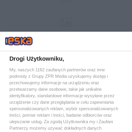
Drogi Użytkowniku,
My, naszych 1162 zaufanych partnerów oraz inne
Żaden utwór zamieszczony w serwisie nie może być powielany i
podmioty z Grupy ZPR Media uzyskujemy dostęp i
rozpowszechniany lub dalej rozpowszechniany w jakikolwiek sposób (w
przechowujemy informacje na urządzeniu oraz
tym także elektroniczny lub mechaniczny) na jakimkolwiek polu
eksploatacji w jakiejkolwiek formie, włącznie z umieszczaniem w
przetwarzamy dane osobowe, takie jak unikalne
Internecie bez pisemnej zgody właściciela praw. Jakiekolwiek użycie lub
identyfikatory, standardowe informacje wysyłane przez
wykorzystanie utworów w całości lub w części z naruszeniem prawa,
tzn. bez właściwej zgody, jest zabronione pod groźbą kary i może być
urządzenie czy dane przeglądania w celu zapewniania
ścigane prawnie.
spersonalizowanych reklam, wybór spersonalizowanych
treści, pomiar reklam i treści, badanie odbiorców oraz
ulepszanie usług. Za zgodą Użytkownika my i Zaufani
Partnerzy możemy używać dokładnych danych