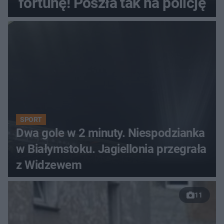
fortunę! Poszła tak na policję
SPORT
Dwa gole w 2 minuty. Niespodzianka
w Białymstoku. Jagiellonia przegrała
z Widzewem
11