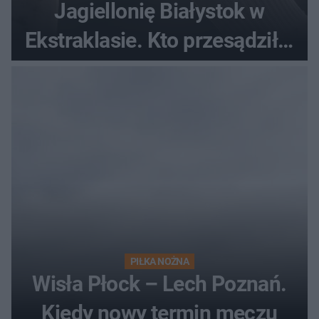
Jagiellonię Białystok w
Ekstraklasie. Kto przesądził o
losach meczu?
PIŁKA NOŻNA
Wisła Płock – Lech Poznań.
Kiedy nowy termin meczu