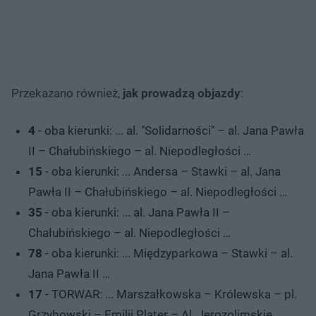
Przekazano również,
jak prowadzą objazdy
:
4
- oba kierunki: ... al. "Solidarności" – al. Jana Pawła
II – Chałubińskiego – al. Niepodległości …
15
- oba kierunki: ... Andersa – Stawki – al. Jana
Pawła II – Chałubińskiego – al. Niepodległości …
35
- oba kierunki: ... al. Jana Pawła II –
Chałubińskiego – al. Niepodległości …
78
- oba kierunki: ... Międzyparkowa – Stawki – al.
Jana Pawła II …
17
- TORWAR: ... Marszałkowska – Królewska – pl.
Grzybowski – Emilii Plater – Al. Jerozolimskie …