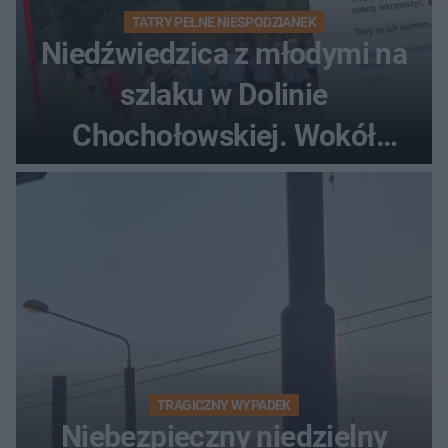
TATRY PEŁNE NIESPODZIANEK
Niedźwiedzica z młodymi na
szlaku w Dolinie
Chochołowskiej. Wokół
turyści!
TRAGICZNY WYPADEK
Niebezpieczny niedzielny