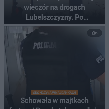
wieczór na drogach
Lubelszczyzny. Po
nieudanym manewrze
5
wyprzedzania zginął
kierowca auta
SKOŃCZYŁA W KAJDANKACH
Schowała w majtkach