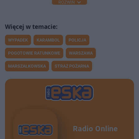
ROZWIŃ
WYPADEK
KARAMBOL
POLICJA
POGOTOWIE RATUNKOWE
WARSZAWA
MARSZAŁKOWSKA
STRAŻ POŻARNA
Radio Online