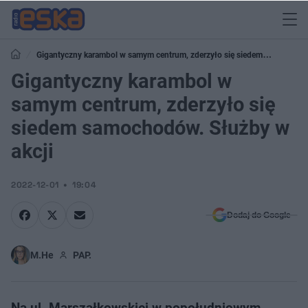
Gigantyczny karambol w samym centrum, zderzyło się siedem
samochodów. Służby w akcji
Gigantyczny karambol w
samym centrum, zderzyło się
siedem samochodów. Służby w
akcji
2022-12-01
19:04
Dodaj do Google
M.He
PAP.
Na ul. Marszałkowskiej w popołudniowym