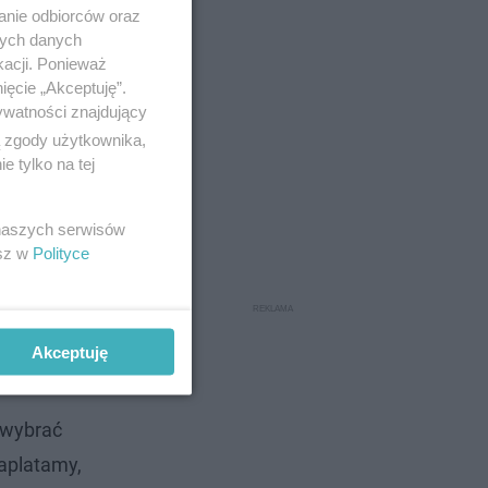
anie odbiorców oraz
nych danych
kacji. Ponieważ
ięcie „Akceptuję”.
ywatności znajdujący
ą zgody użytkownika,
 tylko na tej
 naszych serwisów
esz w
Polityce
Akceptuję
e
e wybrać
aplatamy,