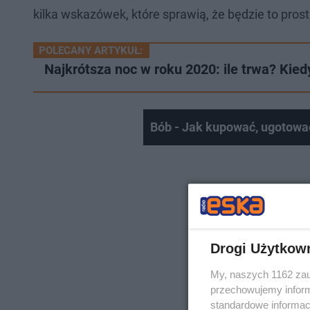
kilka wskazówek, które sprawią, że będzie to prost
POLECANY ARTYKUŁ:
Najkrótsza noc w roku 2020: ile trwa? Kie
Bób - Jak kupować, ugotować
Drogi Użytkow
My, naszych 1162 zau
przechowujemy informa
standardowe informac