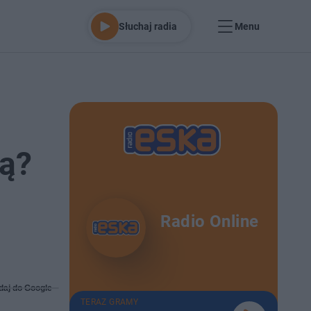
Słuchaj radia
Menu
ką?
Radio Online
daj do Google
TERAZ GRAMY