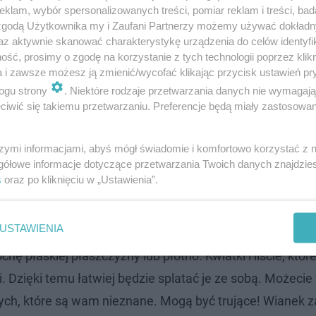
klam, wybór spersonalizowanych treści, pomiar reklam i treści, bad
 zgodą Użytkownika my i Zaufani Partnerzy możemy używać dokład
az aktywnie skanować charakterystykę urządzenia do celów identyfi
ść, prosimy o zgodę na korzystanie z tych technologii poprzez klikn
a i zawsze możesz ją zmienić/wycofać klikając przycisk ustawień pr
ką?
ogu strony
. Niektóre rodzaje przetwarzania danych nie wymagaj
iwić się takiemu przetwarzaniu. Preferencje będą miały zastosowanie
 przypomnijcie sobie, jak wygląda plecenie warkocza. Ta
icie przygotować:
szymi informacjami, abyś mógł świadomie i komfortowo korzystać z
gółowe informacje dotyczące przetwarzania Twoich danych znajdzi
s
oraz po kliknięciu w „Ustawienia”.
USTAWIENIA
hę płaskiej płaszczyzny lub płótno. Kwiatki i liście, któr
. Dzięki temu łatwiej będzie splatać je ze sobą. Możeci
ych, które są wam nieznane. Mogą być trujące! Wianek z