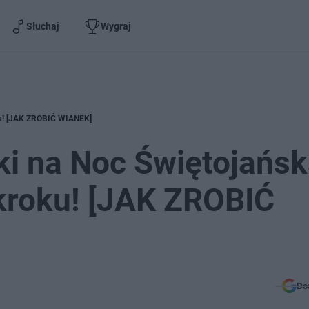
Słuchaj
Wygraj
oku! [JAK ZROBIĆ WIANEK]
nki na Noc Świętojańs
 kroku! [JAK ZROBIĆ
Do