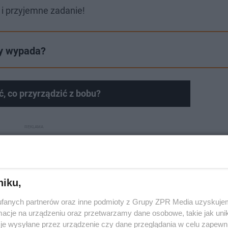
 i przyjemne zadanie!
dy wypada?
, co przyrządzić z bobu?
niku,
fanych partnerów oraz inne podmioty z Grupy ZPR Media uzyskujem
cje na urządzeniu oraz przetwarzamy dane osobowe, takie jak unika
je wysyłane przez urządzenie czy dane przeglądania w celu zapewn