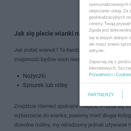
spersonalizowanych re
ulepszanie usług. Za
geolokalizacyjnych or
cenimy Twoją prywatno
Zgoda jest dobrowoln
Jak się plecie wianki na Noc Świętojańs
się w lewym dolnym r
ale masz prawo sprzec
Jak zrobić wianek? To bardzo proste! Na początku
witrynie.
znajomość będzie wam niezbędna! Następnie mus
Zapoznaj się z poniż
internetowych. Szcze
Prywatności
i
Cookie
Nożyczki
Sznurek lub nitkę
PARTNERZY
Znajdźcie również spokojne miejsce. Przyda się troc
wybierzecie do wianka, powinny mieć długie łodygi
dowolne rośliny, my odradzamy jednak używanie t