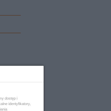
y dostęp i
lne identyfikatory,
iania