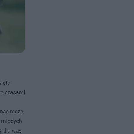
więta
ko czasami
z nas może
d młodych
y dla was