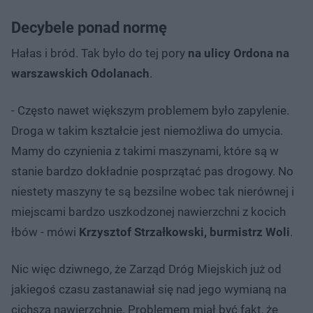
Decybele ponad normę
Hałas i bród. Tak było do tej pory
na ulicy Ordona na
warszawskich Odolanach
.
- Często nawet większym problemem było zapylenie.
Droga w takim kształcie jest niemożliwa do umycia.
Mamy do czynienia z takimi maszynami, które są w
stanie bardzo dokładnie posprzątać pas drogowy. No
niestety maszyny te są bezsilne wobec tak nierównej i
miejscami bardzo uszkodzonej nawierzchni z kocich
łbów - mówi
Krzysztof Strzałkowski, burmistrz Woli
.
Nic więc dziwnego, że Zarząd Dróg Miejskich już od
jakiegoś czasu zastanawiał się nad jego wymianą na
cichszą nawierzchnię. Problemem miał być fakt, że