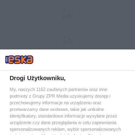
Drogi Użytkowniku,
My, naszych 1162 zaufanych partnerów oraz inne
Żaden utwór zamieszczony w serwisie nie może być powielany i
podmioty z Grupy ZPR Media uzyskujemy dostęp i
rozpowszechniany lub dalej rozpowszechniany w jakikolwiek sposób (w
tym także elektroniczny lub mechaniczny) na jakimkolwiek polu
przechowujemy informacje na urządzeniu oraz
eksploatacji w jakiejkolwiek formie, włącznie z umieszczaniem w Internecie
przetwarzamy dane osobowe, takie jak unikalne
bez pisemnej zgody właściciela praw. Jakiekolwiek użycie lub
wykorzystanie utworów w całości lub w części z naruszeniem prawa, tzn.
identyfikatory, standardowe informacje wysyłane przez
bez właściwej zgody, jest zabronione pod groźbą kary i może być ścigane
urządzenie czy dane przeglądania w celu zapewniania
prawnie.
spersonalizowanych reklam, wybór spersonalizowanych