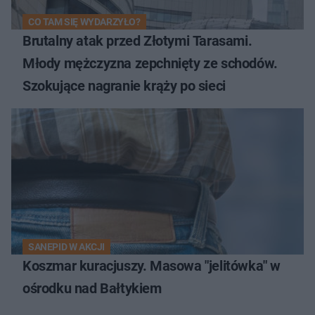
CO TAM SIĘ WYDARZYŁO?
Brutalny atak przed Złotymi Tarasami.
Młody mężczyzna zepchnięty ze schodów.
Szokujące nagranie krąży po sieci
SANEPID W AKCJI
Koszmar kuracjuszy. Masowa "jelitówka" w
ośrodku nad Bałtykiem