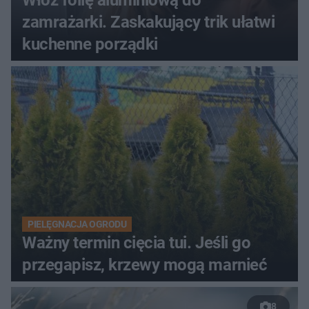
Włóż folię aluminiową do
zamrażarki. Zaskakujący trik ułatwi
kuchenne porządki
PIELĘGNACJA OGRODU
Ważny termin cięcia tui. Jeśli go
przegapisz, krzewy mogą marnieć
8