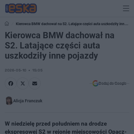
Kierowca BMW dachował na S2. Latające części auta uszkodziły inne
pojazdy
Kierowca BMW dachował na
S2. Latające części auta
uszkodziły inne pojazdy
2026-05-10
15:05
Dodaj do Google
Alicja Franczuk
W niedzielę przed południem na drodze
ekspresowej S2 w rejonie miejscowości Opacz-