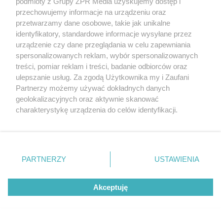
podmioty z Grupy ZPR Media uzyskujemy dostęp i
rozpowszechniany lub dalej rozpowszechniany w jakikolwiek sposób (w
przechowujemy informacje na urządzeniu oraz
tym także elektroniczny lub mechaniczny) na jakimkolwiek polu
eksploatacji w jakiejkolwiek formie, włącznie z umieszczaniem w
przetwarzamy dane osobowe, takie jak unikalne
Internecie bez pisemnej zgody właściciela praw. Jakiekolwiek użycie lub
identyfikatory, standardowe informacje wysyłane przez
wykorzystanie utworów w całości lub w części z naruszeniem prawa,
urządzenie czy dane przeglądania w celu zapewniania
tzn. bez właściwej zgody, jest zabronione pod groźbą kary i może być
ścigane prawnie.
spersonalizowanych reklam, wybór spersonalizowanych
treści, pomiar reklam i treści, badanie odbiorców oraz
ulepszanie usług. Za zgodą Użytkownika my i Zaufani
Partnerzy możemy używać dokładnych danych
geolokalizacyjnych oraz aktywnie skanować
charakterystykę urządzenia do celów identyfikacji.
Ponieważ cenimy Twoją prywatność, prosimy o zgodę na
O nas
korzystanie z tych technologii poprzez kliknięcie
„Akceptuję”. Zgoda jest dobrowolna i zawsze możesz ją
Informacje prawne
zmienić/wycofać klikając przycisk ustawień prywatności
PARTNERZY
USTAWIENIA
Nasze serwisy
znajdujący się w lewym dolnym rogu strony
. Niektóre
rodzaje przetwarzania danych nie wymagają zgody
© 2026 Grupa ZPR Media
Akceptuję
użytkownika, ale masz prawo sprzeciwić się takiemu
przetwarzaniu. Preferencje będą miały zastosowanie tylko
na tej witrynie.