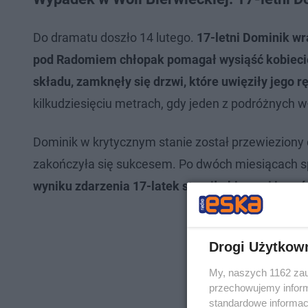
Do dramatu doszło 14 lutego.
17-letni Dominik wr
pod Radomiem chłopak pomagał wysiąść kobiecie
składu, zamknęły się drzwi, które uwięziły jego rę
kilkudziesięciu metrach, gdy jeden z podróżnych 
Dominik w krytycznym stanie został przewieziony do
zakończyła się sukcesem. Po dwóch miesiącach s
wyniku zdarzenia 17-latek stracił obie nogi i czę
Drogi Użytkow
My, naszych 1162 zau
przechowujemy informa
standardowe informac