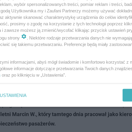
klam, wybór spersonalizowanych treści, pomiar reklam i treści, bad
 zgodą Użytkownika my i Zaufani Partnerzy możemy używać dokład
az aktywnie skanować charakterystykę urządzenia do celów identyfi
ść, prosimy o zgodę na korzystanie z tych technologii poprzez klikn
a i zawsze możesz ją zmienić/wycofać klikając przycisk ustawień pr
ogu strony
. Niektóre rodzaje przetwarzania danych nie wymagaj
iwić się takiemu przetwarzaniu. Preferencje będą miały zastosowanie
inika Hołuja w Białobrzegach
szymi informacjami, abyś mógł świadomie i komfortowo korzystać z
gółowe informacje dotyczące przetwarzania Twoich danych znajdzi
s
oraz po kliknięciu w „Ustawienia”.
wieckiej
ym incydencie rozpoczęła dochodzenie w sprawie nieu
USTAWIENIA
ącego ciężkim uszczerbkiem na zdrowiu.
We wtorek, 9 
-letni Marcin W., który tamtego dnia pracował jako kier
pieczeństwo pasażerów.