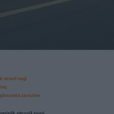
 stracił nogi
kiej
 ogłaszania zarzutów
minik stracił nogi