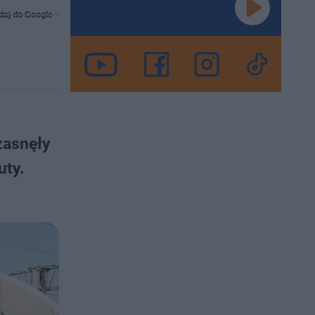
daj do Google
zasnęły
uty.