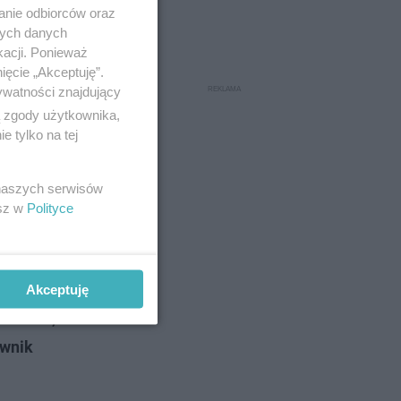
anie odbiorców oraz
nych danych
kacji. Ponieważ
ięcie „Akceptuję”.
ywatności znajdujący
ą zgody użytkownika,
 tylko na tej
 naszych serwisów
esz w
Polityce
myślnego
Akceptuję
czerwca,
ownik