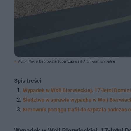
Autor: Paweł Dąbrowski/Super Express & Archiwum prywatne
Spis treści
Wypadek w Woli Bierwieckiej. 17-letni Dominik
Śledztwo w sprawie wypadku w Woli Bierwiec
Kierownik pociągu trafił do szpitala podczas
Wypadek w Woli Bierwieckiej. 17-letni Do