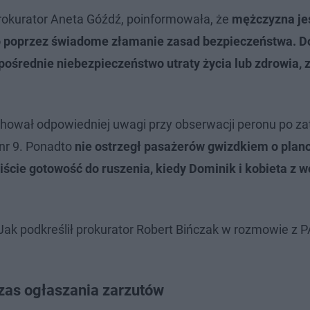
rokurator Aneta Góźdź, poinformowała, że
mężczyzna je
 poprzez świadome złamanie zasad bezpieczeństwa. 
zpośrednie niebezpieczeństwo utraty życia lub zdrowia, 
achował odpowiedniej uwagi przy obserwacji peronu po z
 nr 9. Ponadto
nie ostrzegł pasażerów gwizdkiem o pla
iście gotowość do ruszenia, kiedy Dominik i kobieta z 
Jak podkreślił prokurator Robert Bińczak w rozmowie z P
czas ogłaszania zarzutów