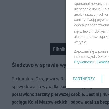
spersonalizowanych re
ulepszanie usług. Za
geolokalizacyjnych or
cenimy Twoją prywatno
Zgoda jest dobrowoln
się w lewym dolnym r
ale masz prawo sprzec
witrynie.
Piknik charytatywny dla Dom
Zapoznaj się z poniż
internetowych. Szcze
Prywatności
i
Cookie
Śledztwo w sprawie wypadku w Woli Bier
Prokuratura Okręgowa w Radomiu po tym tragiczn
PARTNERZY
spowodowania wypadku komunikacyjnego skutkuj
postawiono zarzuty pierwszej osobie. Jest nią 48
pociągu Kolei Mazowieckich i odpowiadał za bez