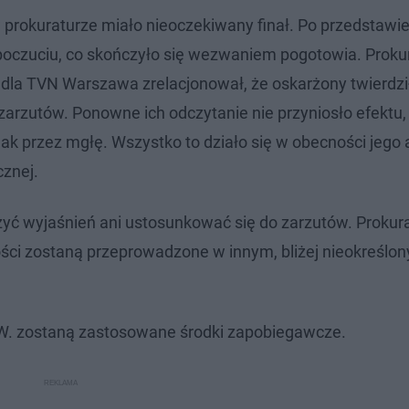
 prokuraturze miało nieoczekiwany finał. Po przedstawi
czuciu, co skończyło się wezwaniem pogotowia. Proku
la TVN Warszawa zrelacjonował, że oskarżony twierdził,
arzutów. Ponowne ich odczytanie nie przyniosło efektu,
jak przez mgłę. Wszystko to działo się w obecności jego
znej.
żyć wyjaśnień ani ustosunkować się do zarzutów. Prokur
ści zostaną przeprowadzone w innym, bliżej nieokreślo
 W. zostaną zastosowane środki zapobiegawcze.