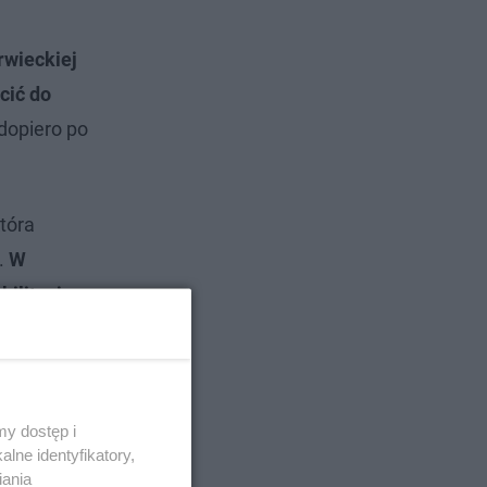
rwieckiej
cić do
dopiero po
która
.
W
ilitacja.
y dostęp i
lne identyfikatory,
iania