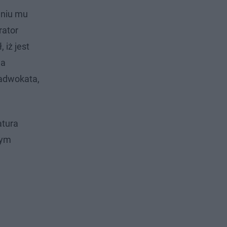
eniu mu
rator
 iż jest
 a
 adwokata,
atura
nym