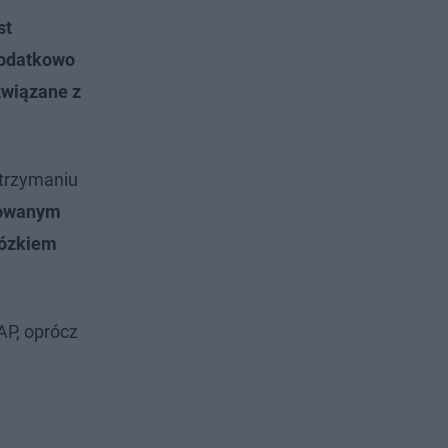
st
Dodatkowo
związane z
atrzymaniu
nowanym
wózkiem
AP, oprócz