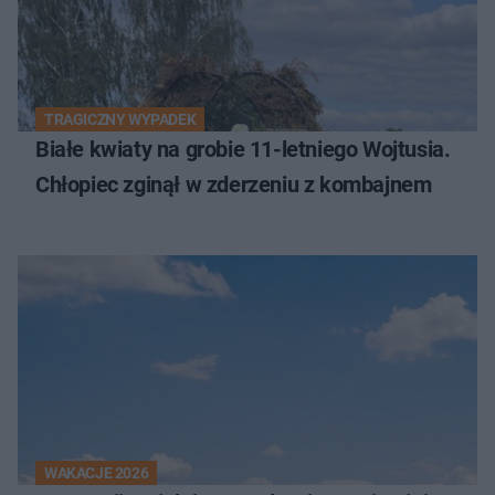
TRAGICZNY WYPADEK
Białe kwiaty na grobie 11-letniego Wojtusia.
Chłopiec zginął w zderzeniu z kombajnem
WAKACJE 2026