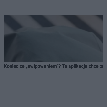
Koniec ze „swipowaniem”? Ta aplikacja chce zm