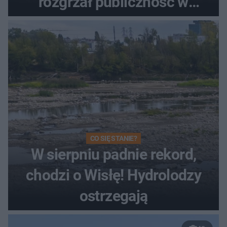
rozgrzał publiczność w
Toruniu
CO SIĘ STANIE?
W sierpniu padnie rekord,
chodzi o Wisłę! Hydrolodzy
ostrzegają