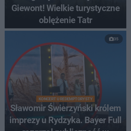
Giewont! Wielkie turystyczne
oblężenie Tatr
35
KONCERT U REDEMPTORYSTY
Sławomir Świerzyński królem
imprezy u Rydzyka. Bayer Full