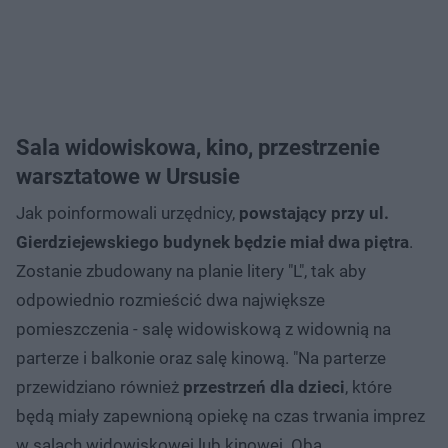
Sala widowiskowa, kino, przestrzenie
warsztatowe w Ursusie
Jak poinformowali urzędnicy,
powstający przy ul.
Gierdziejewskiego budynek będzie miał dwa piętra
.
Zostanie zbudowany na planie litery "L", tak aby
odpowiednio rozmieścić dwa największe
pomieszczenia - salę widowiskową z widownią na
parterze i balkonie oraz salę kinową. "Na parterze
przewidziano również
przestrzeń dla dzieci
, które
będą miały zapewnioną opiekę na czas trwania imprez
w salach widowiskowej lub kinowej. Oba