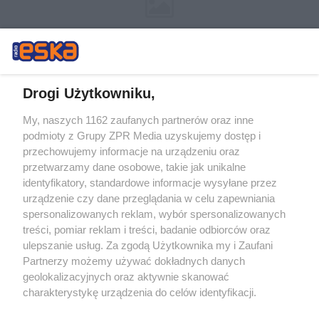
Drogi Użytkowniku,
My, naszych 1162 zaufanych partnerów oraz inne
Żaden utwór zamieszczony w serwisie nie może być powielany i
podmioty z Grupy ZPR Media uzyskujemy dostęp i
rozpowszechniany lub dalej rozpowszechniany w jakikolwiek sposób (w
przechowujemy informacje na urządzeniu oraz
tym także elektroniczny lub mechaniczny) na jakimkolwiek polu
eksploatacji w jakiejkolwiek formie, włącznie z umieszczaniem w
przetwarzamy dane osobowe, takie jak unikalne
Internecie bez pisemnej zgody właściciela praw. Jakiekolwiek użycie lub
identyfikatory, standardowe informacje wysyłane przez
wykorzystanie utworów w całości lub w części z naruszeniem prawa,
tzn. bez właściwej zgody, jest zabronione pod groźbą kary i może być
urządzenie czy dane przeglądania w celu zapewniania
ścigane prawnie.
spersonalizowanych reklam, wybór spersonalizowanych
treści, pomiar reklam i treści, badanie odbiorców oraz
ulepszanie usług. Za zgodą Użytkownika my i Zaufani
Partnerzy możemy używać dokładnych danych
geolokalizacyjnych oraz aktywnie skanować
charakterystykę urządzenia do celów identyfikacji.
Ponieważ cenimy Twoją prywatność, prosimy o zgodę na
O nas