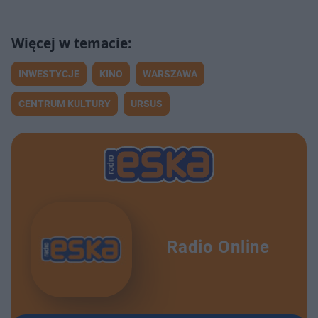
INWESTYCJE
KINO
WARSZAWA
CENTRUM KULTURY
URSUS
Radio Online