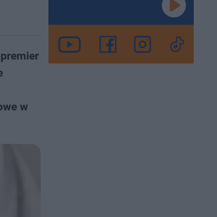
 premier
e
sowe w