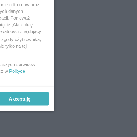
anie odbiorców oraz
nych danych
kacji. Ponieważ
ięcie „Akceptuję”.
ywatności znajdujący
ą zgody użytkownika,
 tylko na tej
 naszych serwisów
esz w
Polityce
Akceptuję