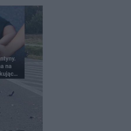
ntyny.
na na
kujące
ci