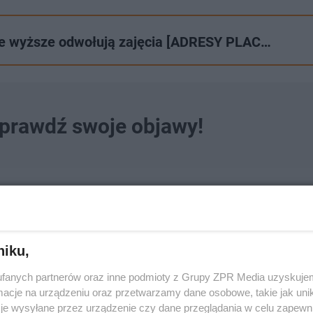
nie wyższe odwołują zajęcia [ADRESY PLAC…
prawdź swoje objawy!
h tygodni za granicą?
niku,
fanych partnerów oraz inne podmioty z Grupy ZPR Media uzyskujem
cje na urządzeniu oraz przetwarzamy dane osobowe, takie jak unika
je wysyłane przez urządzenie czy dane przeglądania w celu zapewn