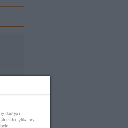
y dostęp i
lne identyfikatory,
iania