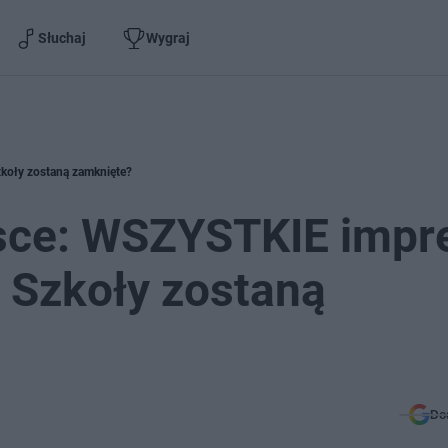
Słuchaj
Wygraj
koły zostaną zamknięte?
sce: WSZYSTKIE impr
Szkoły zostaną
Do