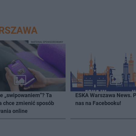
ARSZAWA
MATERIAŁ SPONSOROWANY
ze „swipowaniem”? Ta
ESKA Warszawa News. P
a chce zmienić sposób
nas na Facebooku!
ania online