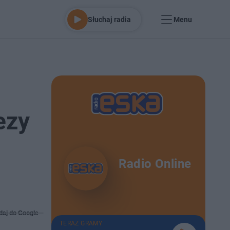
Słuchaj radia
Menu
ezy
Radio Online
daj do Google
TERAZ GRAMY