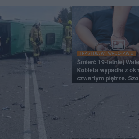
TRAGEDIA WE WROCŁAWIU
Śmierć 19-letniej Wale
Kobieta wypadła z ok
czwartym piętrze. Szo
nagranie trafiło do sie