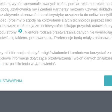
klam, wybór spersonalizowanych treści, pomiar reklam i treści, bad
 zgodą Użytkownika my i Zaufani Partnerzy możemy używać dokład
az aktywnie skanować charakterystykę urządzenia do celów identyfi
ść, prosimy o zgodę na korzystanie z tych technologii poprzez klikn
Następne pytanie
a i zawsze możesz ją zmienić/wycofać klikając przycisk ustawień pr
ogu strony
. Niektóre rodzaje przetwarzania danych nie wymagaj
iwić się takiemu przetwarzaniu. Preferencje będą miały zastosowanie
szymi informacjami, abyś mógł świadomie i komfortowo korzystać z
gółowe informacje dotyczące przetwarzania Twoich danych znajdzi
s
oraz po kliknięciu w „Ustawienia”.
USTAWIENIA