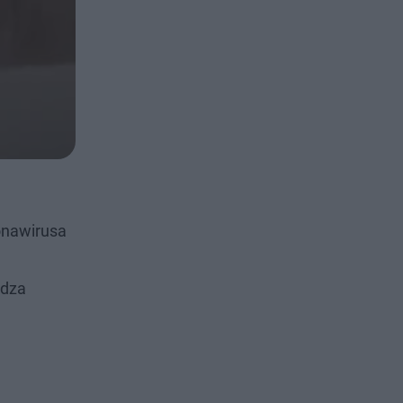
onawirusa
adza