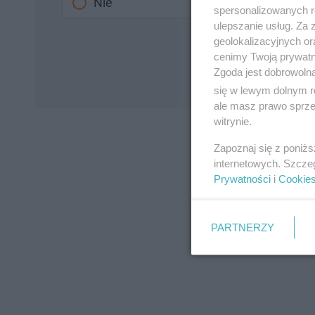
Nie
spersonalizowanych re
ulepszanie usług. Za
geolokalizacyjnych or
cenimy Twoją prywatno
Zgoda jest dobrowoln
się w lewym dolnym r
ale masz prawo sprzec
witrynie.
Zapoznaj się z poniż
internetowych. Szcze
Prywatności
i
Cookie
PARTNERZY