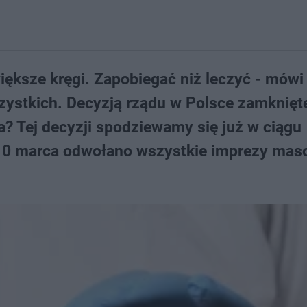
ększe kręgi. Zapobiegać niż leczyć - mówi
ystkich. Decyzją rządu w Polsce zamknięt
a? Tej decyzji spodziewamy się już w ciągu
k 10 marca odwołano wszystkie imprezy ma