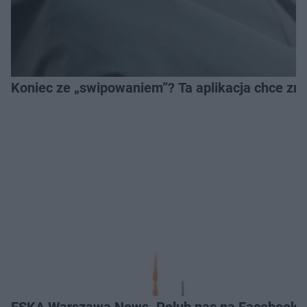
Koniec ze „swipowaniem”? Ta aplikacja chce zm
ESKA Warszawa News. Polub nas na Facebooku