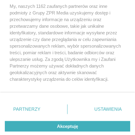
My, naszych 1162 zaufanych partnerów oraz inne
Żaden utwór zamieszczony w serwisie nie może być powielany i
podmioty z Grupy ZPR Media uzyskujemy dostęp i
rozpowszechniany lub dalej rozpowszechniany w jakikolwiek sposób (w
tym także elektroniczny lub mechaniczny) na jakimkolwiek polu
przechowujemy informacje na urządzeniu oraz
eksploatacji w jakiejkolwiek formie, włącznie z umieszczaniem w
przetwarzamy dane osobowe, takie jak unikalne
Internecie bez pisemnej zgody właściciela praw. Jakiekolwiek użycie lub
identyfikatory, standardowe informacje wysyłane przez
wykorzystanie utworów w całości lub w części z naruszeniem prawa,
tzn. bez właściwej zgody, jest zabronione pod groźbą kary i może być
urządzenie czy dane przeglądania w celu zapewniania
ścigane prawnie.
spersonalizowanych reklam, wybór spersonalizowanych
treści, pomiar reklam i treści, badanie odbiorców oraz
ulepszanie usług. Za zgodą Użytkownika my i Zaufani
Partnerzy możemy używać dokładnych danych
geolokalizacyjnych oraz aktywnie skanować
charakterystykę urządzenia do celów identyfikacji.
Ponieważ cenimy Twoją prywatność, prosimy o zgodę na
O nas
korzystanie z tych technologii poprzez kliknięcie
Informacje prawne
„Akceptuję”. Zgoda jest dobrowolna i zawsze możesz ją
zmienić/wycofać klikając przycisk ustawień prywatności
PARTNERZY
USTAWIENIA
Nasze serwisy
znajdujący się w lewym dolnym rogu strony
. Niektóre
rodzaje przetwarzania danych nie wymagają zgody
© 2026 Grupa ZPR Media
Akceptuję
użytkownika, ale masz prawo sprzeciwić się takiemu
przetwarzaniu. Preferencje będą miały zastosowanie tylko