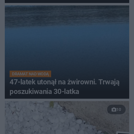
DRAMAT NAD WODĄ
47-latek utonął na żwirowni. Trwają
poszukiwania 30-latka
10