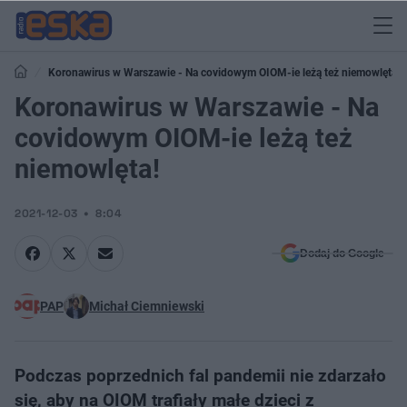
Koronawirus w Warszawie - Na covidowym OIOM-ie leżą też niemowlęta!
Koronawirus w Warszawie - Na
covidowym OIOM-ie leżą też
niemowlęta!
2021-12-03
8:04
Dodaj do Google
PAP
Michał Ciemniewski
Podczas poprzednich fal pandemii nie zdarzało
się, aby na OIOM trafiały małe dzieci z