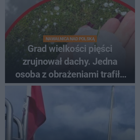
NAWAŁNICA NAD POLSKĄ
Grad wielkości pięści
zrujnował dachy. Jedna
osoba z obrażeniami trafiła
do szpitala