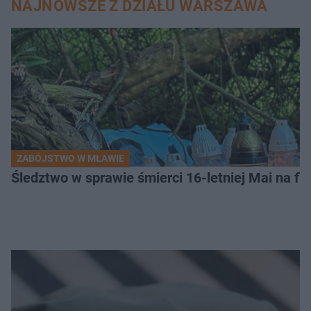
NAJNOWSZE Z DZIAŁU WARSZAWA
ZABÓJSTWO W MŁAWIE
Śledztwo w sprawie śmierci 16-letniej Mai na fi