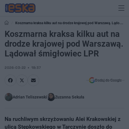
Koszmarna kraksa kilku aut na drodze krajowej pod Warszawą. Lądował
śmigłowiec LPR
Koszmarna kraksa kilku aut na
drodze krajowej pod Warszawą.
Lądował śmigłowiec LPR
2026-03-22
18:37
Dodaj do Google
Adrian Teliszewski
Zuzanna Sekuła
Na ruchliwym skrzyżowaniu Alei Krakowskiej z
ulicą Stępkowskiego w Tarczynie doszło do