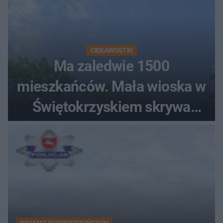
CIEKAWOSTKI
Ma zaledwie 1500
mieszkańców. Mała wioska w
Świętokrzyskiem skrywa
zabytki, bywał tu nawet król