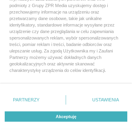
Żaden utwór zamieszczony w serwisie nie może być powielany i
podmioty z Grupy ZPR Media uzyskujemy dostęp i
rozpowszechniany lub dalej rozpowszechniany w jakikolwiek sposób (w
przechowujemy informacje na urządzeniu oraz
tym także elektroniczny lub mechaniczny) na jakimkolwiek polu
eksploatacji w jakiejkolwiek formie, włącznie z umieszczaniem w
przetwarzamy dane osobowe, takie jak unikalne
Internecie bez pisemnej zgody właściciela praw. Jakiekolwiek użycie lub
identyfikatory, standardowe informacje wysyłane przez
wykorzystanie utworów w całości lub w części z naruszeniem prawa,
tzn. bez właściwej zgody, jest zabronione pod groźbą kary i może być
urządzenie czy dane przeglądania w celu zapewniania
ścigane prawnie.
spersonalizowanych reklam, wybór spersonalizowanych
treści, pomiar reklam i treści, badanie odbiorców oraz
ulepszanie usług. Za zgodą Użytkownika my i Zaufani
Partnerzy możemy używać dokładnych danych
geolokalizacyjnych oraz aktywnie skanować
charakterystykę urządzenia do celów identyfikacji.
Ponieważ cenimy Twoją prywatność, prosimy o zgodę na
O nas
korzystanie z tych technologii poprzez kliknięcie
Informacje prawne
„Akceptuję”. Zgoda jest dobrowolna i zawsze możesz ją
zmienić/wycofać klikając przycisk ustawień prywatności
PARTNERZY
USTAWIENIA
Nasze serwisy
znajdujący się w lewym dolnym rogu strony
. Niektóre
rodzaje przetwarzania danych nie wymagają zgody
© 2026 Grupa ZPR Media
Akceptuję
użytkownika, ale masz prawo sprzeciwić się takiemu
przetwarzaniu. Preferencje będą miały zastosowanie tylko
na tej witrynie.