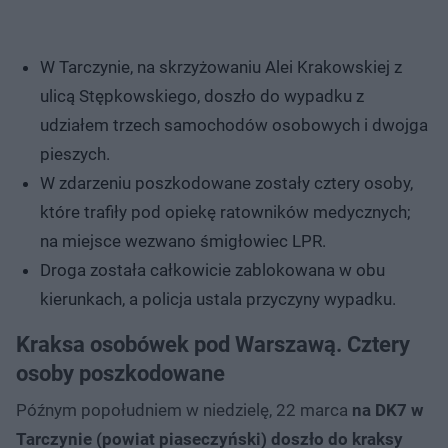
W Tarczynie, na skrzyżowaniu Alei Krakowskiej z
ulicą Stępkowskiego, doszło do wypadku z
udziałem trzech samochodów osobowych i dwojga
pieszych.
W zdarzeniu poszkodowane zostały cztery osoby,
które trafiły pod opiekę ratowników medycznych;
na miejsce wezwano śmigłowiec LPR.
Droga została całkowicie zablokowana w obu
kierunkach, a policja ustala przyczyny wypadku.
Kraksa osobówek pod Warszawą. Cztery
osoby poszkodowane
Późnym popołudniem w niedzielę, 22 marca
na DK7 w
Tarczynie (powiat piaseczyński) doszło do kraksy