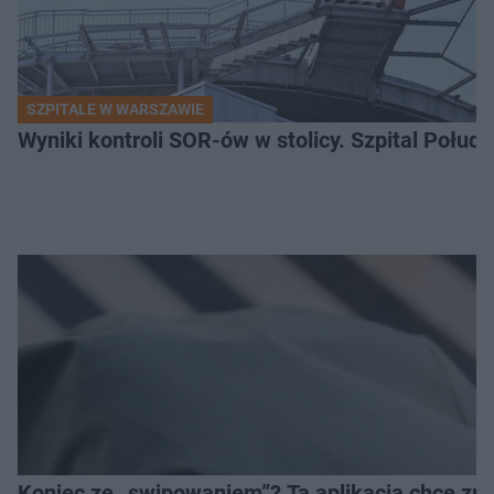
SZPITALE W WARSZAWIE
Wyniki kontroli SOR-ów w stolicy. Szpital Połu
Koniec ze „swipowaniem”? Ta aplikacja chce zm