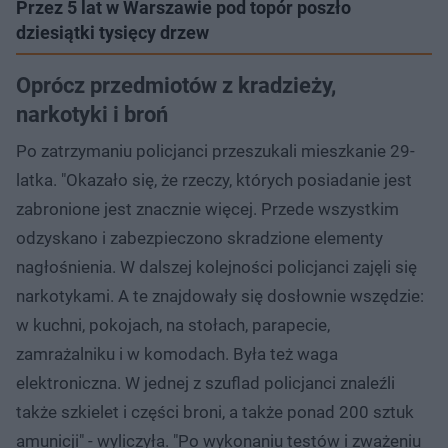
Przez 5 lat w Warszawie pod topór poszło
dziesiątki tysięcy drzew
Oprócz przedmiotów z kradzieży,
narkotyki i broń
Po zatrzymaniu policjanci przeszukali mieszkanie 29-
latka. "Okazało się, że rzeczy, których posiadanie jest
zabronione jest znacznie więcej. Przede wszystkim
odzyskano i zabezpieczono skradzione elementy
nagłośnienia. W dalszej kolejności policjanci zajęli się
narkotykami. A te znajdowały się dosłownie wszędzie:
w kuchni, pokojach, na stołach, parapecie,
zamrażalniku i w komodach. Była też waga
elektroniczna. W jednej z szuflad policjanci znaleźli
także szkielet i części broni, a także ponad 200 sztuk
amunicji" - wyliczyła. "Po wykonaniu testów i zważeniu