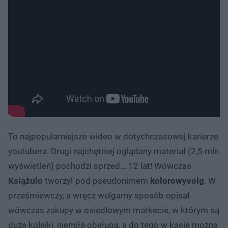
To najpopularniejsze wideo w dotychczasowej karierze
youtubera. Drugi najchętniej oglądany materiał (2,5 mln
wyświetleń) pochodzi sprzed... 12 lat! Wówczas
Książulo
tworzył pod pseudonimem
kolorowyvolg
. W
prześmiewczy, a wręcz wulgarny sposób opisał
wówczas zakupy w osiedlowym markecie, w którym są
duże kolejki, niemiła obsługa, a do tego w kasie można