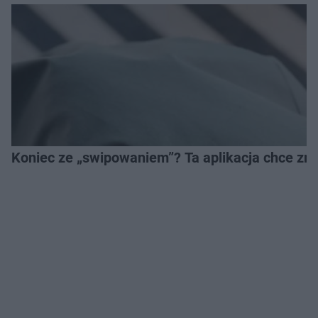
Koniec ze „swipowaniem”? Ta aplikacja chce zm