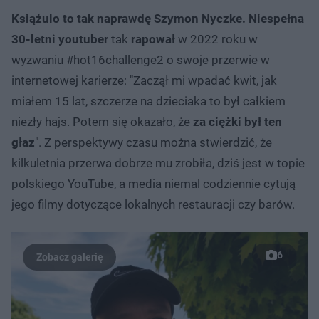
Książulo to tak naprawdę Szymon Nyczke.
Niespełna
Post udostępniony przez Książulo (@ksiazulo)
30-letni youtuber
tak
rapował
w 2022 roku w
wyzwaniu #hot16challenge2 o swoje przerwie w
internetowej karierze: "Zaczął mi wpadać kwit, jak
miałem 15 lat, szczerze na dzieciaka to był całkiem
niezły hajs. Potem się okazało, że
za ciężki był ten
głaz
". Z perspektywy czasu można stwierdzić, że
kilkuletnia przerwa dobrze mu zrobiła, dziś jest w topie
polskiego YouTube, a media niemal codziennie cytują
jego filmy dotyczące lokalnych restauracji czy barów.
6