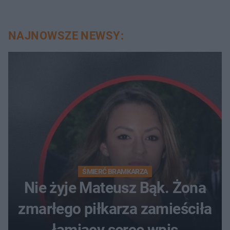
NAJNOWSZE NEWSY:
ŚMIERĆ BRAMKARZA
Nie żyje Mateusz Bąk. Żona
zmarłego piłkarza zamieściła
łamiący serce wpis