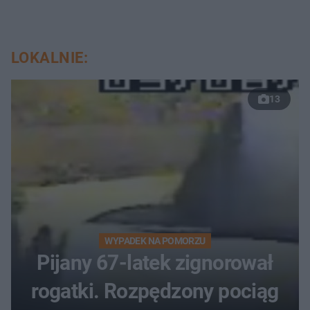
LOKALNIE:
13
WYPADEK NA POMORZU
Pijany 67-latek zignorował
rogatki. Rozpędzony pociąg