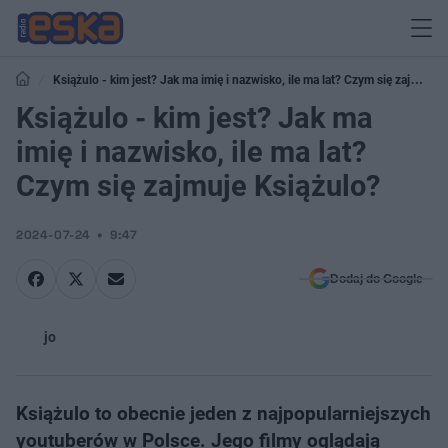
Książulo - kim jest? Jak ma imię i nazwisko, ile ma lat? Czym się zajmuje
Książulo?
Książulo - kim jest? Jak ma
imię i nazwisko, ile ma lat?
Czym się zajmuje Książulo?
2024-07-24
9:47
Dodaj do Google
jo
Książulo to obecnie jeden z najpopularniejszych
youtuberów w Polsce. Jego filmy oglądają