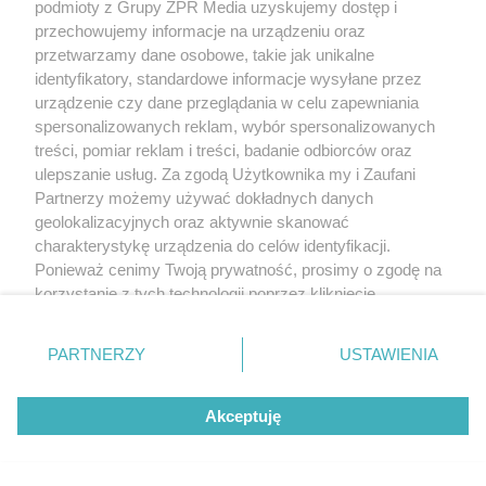
podmioty z Grupy ZPR Media uzyskujemy dostęp i
przechowujemy informacje na urządzeniu oraz
przetwarzamy dane osobowe, takie jak unikalne
identyfikatory, standardowe informacje wysyłane przez
urządzenie czy dane przeglądania w celu zapewniania
spersonalizowanych reklam, wybór spersonalizowanych
Żaden utwór zamieszczony w serwisie nie może być powielany i
treści, pomiar reklam i treści, badanie odbiorców oraz
rozpowszechniany lub dalej rozpowszechniany w jakikolwiek sposób (w
tym także elektroniczny lub mechaniczny) na jakimkolwiek polu
ulepszanie usług. Za zgodą Użytkownika my i Zaufani
eksploatacji w jakiejkolwiek formie, włącznie z umieszczaniem w Internecie
Partnerzy możemy używać dokładnych danych
bez pisemnej zgody właściciela praw. Jakiekolwiek użycie lub
geolokalizacyjnych oraz aktywnie skanować
wykorzystanie utworów w całości lub w części z naruszeniem prawa, tzn.
bez właściwej zgody, jest zabronione pod groźbą kary i może być ścigane
charakterystykę urządzenia do celów identyfikacji.
prawnie.
Ponieważ cenimy Twoją prywatność, prosimy o zgodę na
korzystanie z tych technologii poprzez kliknięcie
„Akceptuję”. Zgoda jest dobrowolna i zawsze możesz ją
zmienić/wycofać klikając przycisk ustawień prywatności
PARTNERZY
USTAWIENIA
znajdujący się w lewym dolnym rogu strony
. Niektóre
rodzaje przetwarzania danych nie wymagają zgody
O nas
Akceptuję
użytkownika, ale masz prawo sprzeciwić się takiemu
przetwarzaniu. Preferencje będą miały zastosowanie tylko
Informacje prawne
na tej witrynie.