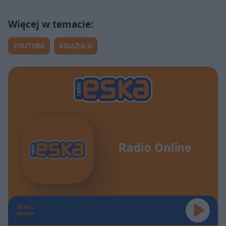
YOUTUBE
KSIĄŻULO
Radio Online
TERAZ
GRAMY