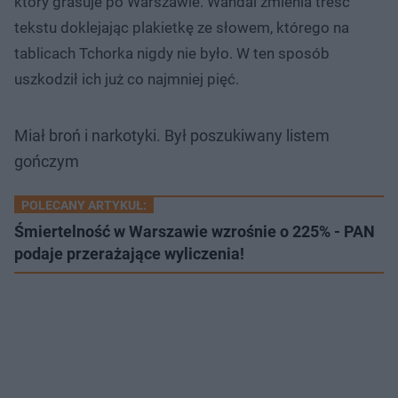
który grasuje po Warszawie. Wandal zmienia treść
tekstu doklejając plakietkę ze słowem, którego na
tablicach Tchorka nigdy nie było. W ten sposób
uszkodził ich już co najmniej pięć.
Miał broń i narkotyki. Był poszukiwany listem
gończym
POLECANY ARTYKUŁ:
Śmiertelność w Warszawie wzrośnie o 225% - PAN
podaje przerażające wyliczenia!