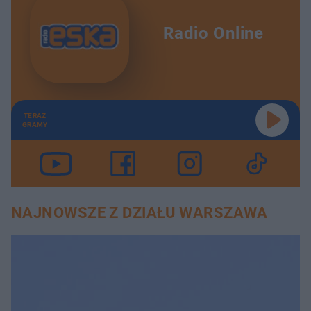
Radio Online
TERAZ
GRAMY
NAJNOWSZE Z DZIAŁU WARSZAWA