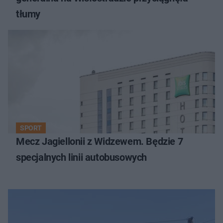
tłumy
SPORT
Mecz Jagiellonii z Widzewem. Będzie 7
specjalnych linii autobusowych