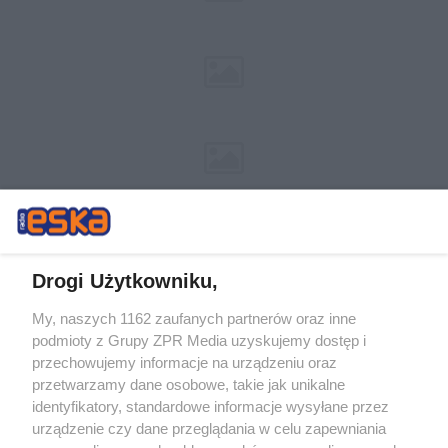
Drogi Użytkowniku,
My, naszych 1162 zaufanych partnerów oraz inne
Żaden utwór zamieszczony w serwisie nie może być powielany i
podmioty z Grupy ZPR Media uzyskujemy dostęp i
rozpowszechniany lub dalej rozpowszechniany w jakikolwiek sposób (w
tym także elektroniczny lub mechaniczny) na jakimkolwiek polu
przechowujemy informacje na urządzeniu oraz
eksploatacji w jakiejkolwiek formie, włącznie z umieszczaniem w
przetwarzamy dane osobowe, takie jak unikalne
Internecie bez pisemnej zgody właściciela praw. Jakiekolwiek użycie lub
identyfikatory, standardowe informacje wysyłane przez
wykorzystanie utworów w całości lub w części z naruszeniem prawa,
tzn. bez właściwej zgody, jest zabronione pod groźbą kary i może być
urządzenie czy dane przeglądania w celu zapewniania
ścigane prawnie.