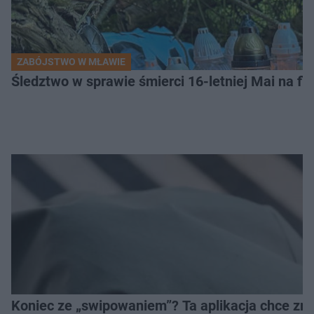
ZABÓJSTWO W MŁAWIE
Śledztwo w sprawie śmierci 16-letniej Mai na fi
Koniec ze „swipowaniem”? Ta aplikacja chce zm