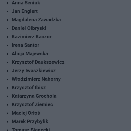
Anna Seniuk
Jan Englert
Magdalena Zawadzka
Daniel Olbryski
Kazimierz Kaczor
Irena Santor
Alicja Majewska
Krzysztof Daukszewicz
Jerzy Iwaszkiewicz
Włodzimierz Nahorny
Krzysztof Ibisz
Katarzyna Grochola
Krzysztof Ziemiec
Maciej Orłoś
Marek Przybylik
Tomasz Sianecki