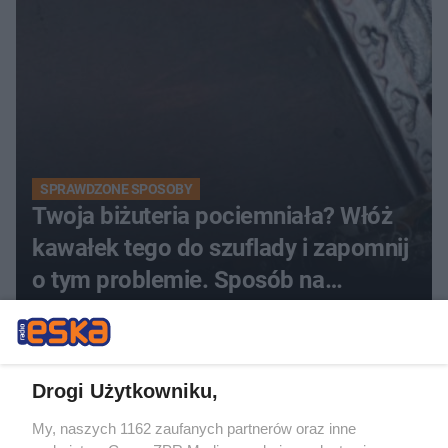
SPRAWDZONE SPOSOBY
Twoja biżuteria pociemniała? Włóż
kawałek tego do szuflady i zapomnij
o tym problemie. Sposób na
pociemniałą biżuterię
Drogi Użytkowniku,
My, naszych 1162 zaufanych partnerów oraz inne