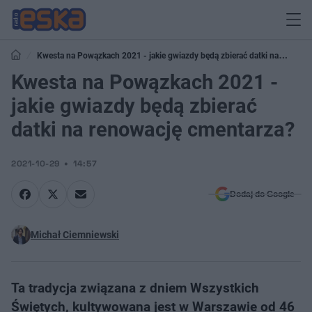
Kwesta na Powązkach 2021 - jakie gwiazdy będą zbierać datki na
renowację cmentarza?
Kwesta na Powązkach 2021 -
jakie gwiazdy będą zbierać
datki na renowację cmentarza?
2021-10-29
14:57
Dodaj do Google
Michał Ciemniewski
Ta tradycja związana z dniem Wszystkich
Świętych, kultywowana jest w Warszawie od 46