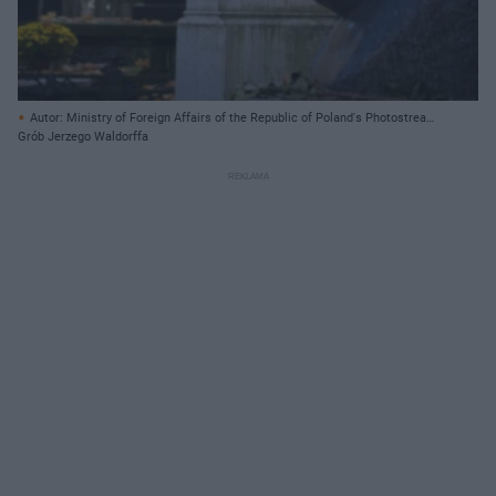
Autor: Ministry of Foreign Affairs of the Republic of Poland's Photostream
flickr.com/ Creative Commons
Grób Jerzego Waldorffa