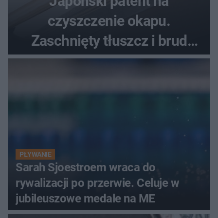
Japoński patent na
czyszczenie okapu.
Zaschnięty tłuszcz i brud
znikną bez szorowania
PŁYWANIE
Sarah Sjoestroem wraca do
rywalizacji po przerwie. Celuje w
jubileuszowe medale na ME