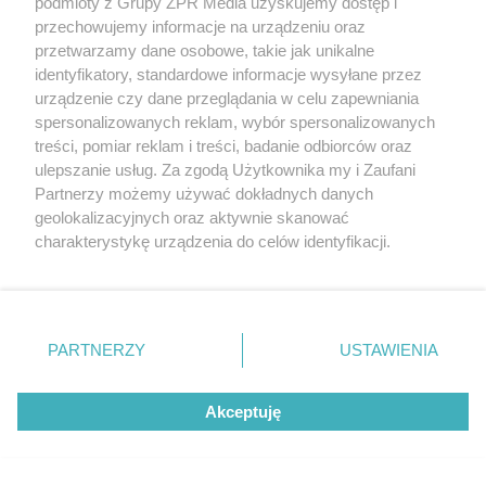
podmioty z Grupy ZPR Media uzyskujemy dostęp i
przechowujemy informacje na urządzeniu oraz
przetwarzamy dane osobowe, takie jak unikalne
DOMOWE TRIKI
identyfikatory, standardowe informacje wysyłane przez
Zwilż kartkę i połóż na parapecie.
urządzenie czy dane przeglądania w celu zapewniania
spersonalizowanych reklam, wybór spersonalizowanych
Żadna mucha nie wleci do twojego
treści, pomiar reklam i treści, badanie odbiorców oraz
domu
ulepszanie usług. Za zgodą Użytkownika my i Zaufani
Partnerzy możemy używać dokładnych danych
geolokalizacyjnych oraz aktywnie skanować
ZOBACZ WIĘCEJ
charakterystykę urządzenia do celów identyfikacji.
Ponieważ cenimy Twoją prywatność, prosimy o zgodę na
korzystanie z tych technologii poprzez kliknięcie
„Akceptuję”. Zgoda jest dobrowolna i zawsze możesz ją
zmienić/wycofać klikając przycisk ustawień prywatności
PARTNERZY
USTAWIENIA
znajdujący się w lewym dolnym rogu strony
. Niektóre
rodzaje przetwarzania danych nie wymagają zgody
Akceptuję
użytkownika, ale masz prawo sprzeciwić się takiemu
przetwarzaniu. Preferencje będą miały zastosowanie tylko
na tej witrynie.