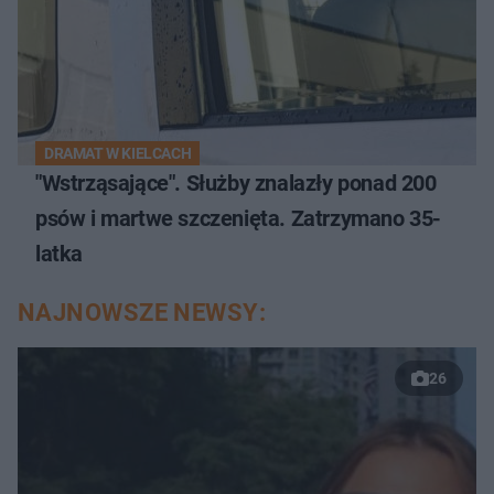
DRAMAT W KIELCACH
"Wstrząsające". Służby znalazły ponad 200
psów i martwe szczenięta. Zatrzymano 35-
latka
NAJNOWSZE NEWSY:
26