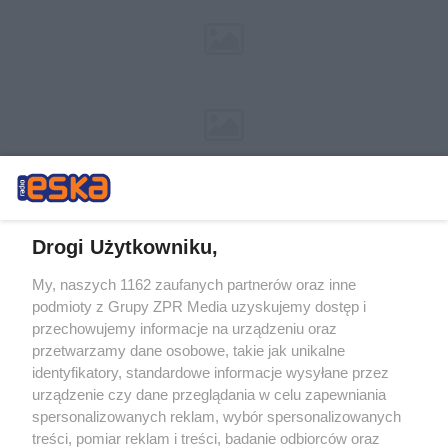
Drogi Użytkowniku,
My, naszych 1162 zaufanych partnerów oraz inne
Żaden utwór zamieszczony w serwisie nie może być powielany i
podmioty z Grupy ZPR Media uzyskujemy dostęp i
rozpowszechniany lub dalej rozpowszechniany w jakikolwiek sposób (w
przechowujemy informacje na urządzeniu oraz
tym także elektroniczny lub mechaniczny) na jakimkolwiek polu
eksploatacji w jakiejkolwiek formie, włącznie z umieszczaniem w
przetwarzamy dane osobowe, takie jak unikalne
Internecie bez pisemnej zgody właściciela praw. Jakiekolwiek użycie lub
identyfikatory, standardowe informacje wysyłane przez
wykorzystanie utworów w całości lub w części z naruszeniem prawa,
tzn. bez właściwej zgody, jest zabronione pod groźbą kary i może być
urządzenie czy dane przeglądania w celu zapewniania
ścigane prawnie.
spersonalizowanych reklam, wybór spersonalizowanych
treści, pomiar reklam i treści, badanie odbiorców oraz