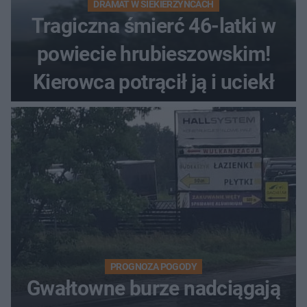
DRAMAT W SIEKIERZYŃCACH
Tragiczna śmierć 46-latki w
powiecie hrubieszowskim!
Kierowca potrącił ją i uciekł
PROGNOZA POGODY
Gwałtowne burze nadciągają