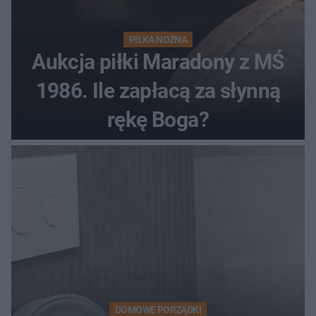
PIŁKA NOŻNA
Aukcja piłki Maradony z MŚ
1986. Ile zapłacą za słynną
rękę Boga?
DOMOWE PORZĄDKI