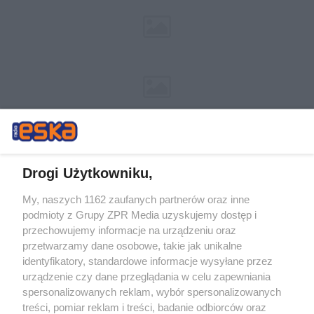
Drogi Użytkowniku,
My, naszych 1162 zaufanych partnerów oraz inne
Żaden utwór zamieszczony w serwisie nie może być powielany i
podmioty z Grupy ZPR Media uzyskujemy dostęp i
rozpowszechniany lub dalej rozpowszechniany w jakikolwiek sposób (w
przechowujemy informacje na urządzeniu oraz
tym także elektroniczny lub mechaniczny) na jakimkolwiek polu
eksploatacji w jakiejkolwiek formie, włącznie z umieszczaniem w
przetwarzamy dane osobowe, takie jak unikalne
Internecie bez pisemnej zgody właściciela praw. Jakiekolwiek użycie lub
identyfikatory, standardowe informacje wysyłane przez
wykorzystanie utworów w całości lub w części z naruszeniem prawa,
tzn. bez właściwej zgody, jest zabronione pod groźbą kary i może być
urządzenie czy dane przeglądania w celu zapewniania
ścigane prawnie.
spersonalizowanych reklam, wybór spersonalizowanych
treści, pomiar reklam i treści, badanie odbiorców oraz