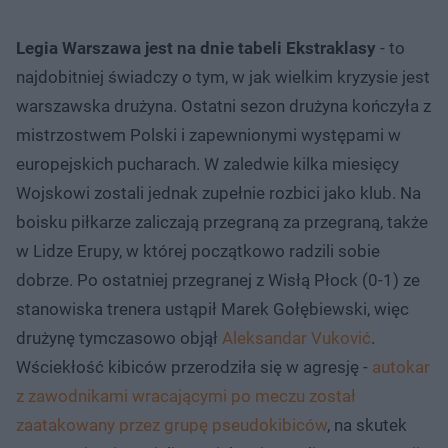
Legia Warszawa jest na dnie tabeli Ekstraklasy
- to
najdobitniej świadczy o tym, w jak wielkim kryzysie jest
warszawska drużyna. Ostatni sezon drużyna kończyła z
mistrzostwem Polski i zapewnionymi występami w
europejskich pucharach. W zaledwie kilka miesięcy
Wojskowi zostali jednak zupełnie rozbici jako klub. Na
boisku piłkarze zaliczają przegraną za przegraną, także
w Lidze Erupy, w której początkowo radzili sobie
dobrze. Po ostatniej przegranej z Wisłą Płock (0-1) ze
stanowiska trenera ustąpił Marek Gołębiewski, więc
drużynę tymczasowo objął
Aleksandar Vuković
.
Wściekłość kibiców przerodziła się w agresję -
autokar
z zawodnikami wracającymi po meczu został
zaatakowany przez grupę pseudokibiców
, na skutek