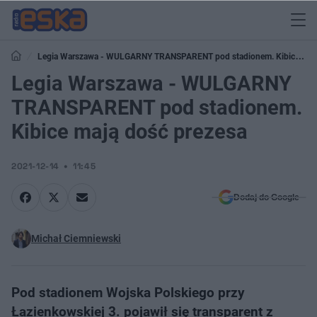
Legia Warszawa - WULGARNY TRANSPARENT pod stadionem. Kibice
mają dość prezesa
Legia Warszawa - WULGARNY
TRANSPARENT pod stadionem.
Kibice mają dość prezesa
2021-12-14
11:45
Dodaj do Google
Michał Ciemniewski
Pod stadionem Wojska Polskiego przy
Łazienkowskiej 3. pojawił się transparent z