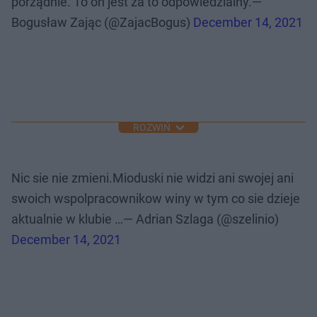
porządnie. To on jest za to odpowiedzialny.—
Bogusław Zając (@ZajacBogus)
December 14, 2021
ROZWIŃ
Nic sie nie zmieni.Mioduski nie widzi ani swojej ani
swoich wspolpracownikow winy w tym co sie dzieje
aktualnie w klubie …— Adrian Szlaga (@szelinio)
December 14, 2021