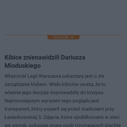
ROZWIŃ
Kibice znienawidzili Dariusza
Mioduskiego
Właściciel Legii Warszawa oskarżany jest o złe
zarządzanie klubem. Wielu kibiców uważa, że to
właśnie jego decyzje doprowadziły do kryzysu.
Najmocniejszym wyrazem tego poglądu jest
transparent, który pojawił się przed stadionem przy
Łazienkowskiej 3. Zdjęcie, które opublikowano w sieci
we wtorek, pokazuje grupę osób trzymających płachtę