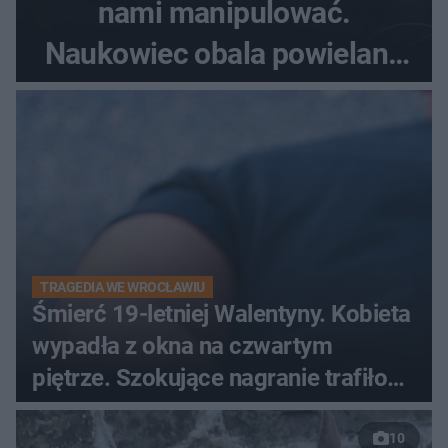
nami manipulować.
Naukowiec obala powielane
od lat mity na ich temat
TRAGEDIA WE WROCŁAWIU
Śmierć 19-letniej Walentyny. Kobieta
wypadła z okna na czwartym
piętrze. Szokujące nagranie trafiło
do sieci
10