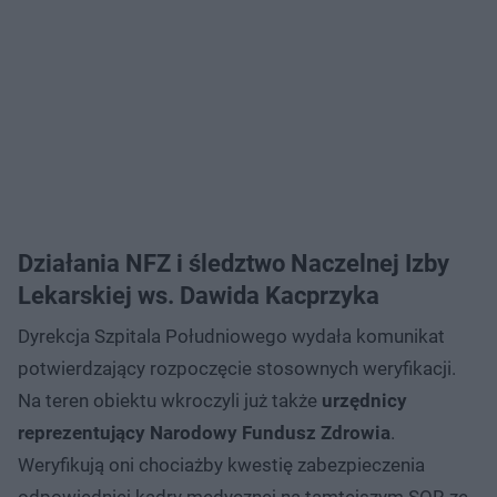
Działania NFZ i śledztwo Naczelnej Izby
Lekarskiej ws. Dawida Kacprzyka
Dyrekcja Szpitala Południowego wydała komunikat
potwierdzający rozpoczęcie stosownych weryfikacji.
Na teren obiektu wkroczyli już także
urzędnicy
reprezentujący Narodowy Fundusz Zdrowia
.
Weryfikują oni chociażby kwestię zabezpieczenia
odpowiedniej kadry medycznej na tamtejszym SOR-ze.