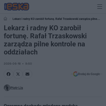
Lekarz i radny KO zarobił fortunę. Rafał Trzaskowski zarządza pilne
kontrole na oddziałach
Lekarz i radny KO zarobił
fortunę. Rafał Trzaskowski
zarządza pilne kontrole na
oddziałach
2026-06-16
9:50
Dodaj do Google
Piotr Lis
Ogromne dochody młodego medyka,