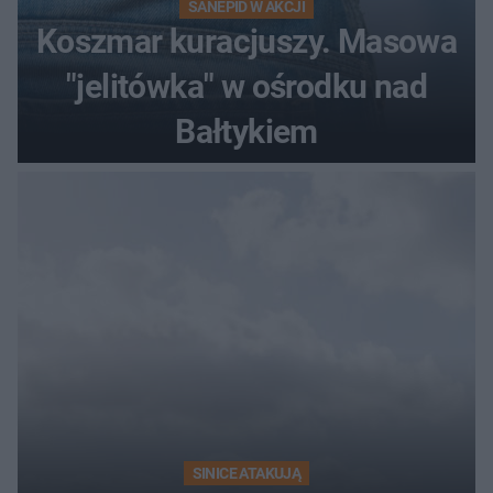
SANEPID W AKCJI
Koszmar kuracjuszy. Masowa
"jelitówka" w ośrodku nad
Bałtykiem
SINICE ATAKUJĄ