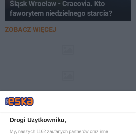
Śląsk Wrocław - Cracovia. Kto
faworytem niedzielnego starcia?
ZOBACZ WIĘCEJ
Drogi Użytkowniku,
My, naszych 1162 zaufanych partnerów oraz inne