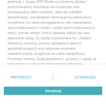
podmioty z Grupy ZPR Media uzyskujemy dostęp i
przechowujemy informacje na urządzeniu oraz
przetwarzamy dane osobowe, takie jak unikalne
identyfikatory, standardowe informacje wysyłane przez
urządzenie czy dane przeglądania w celu zapewniania
spersonalizowanych reklam, wybór spersonalizowanych
treści, pomiar reklam i treści, badanie odbiorców oraz
ulepszanie usług. Za zgodą Użytkownika my i Zaufani
Partnerzy możemy używać dokładnych danych
geolokalizacyjnych oraz aktywnie skanować
charakterystykę urządzenia do celów identyfikacji.
Żaden utwór zamieszczony w serwisie nie może być powielany i
rozpowszechniany lub dalej rozpowszechniany w jakikolwiek sposób (w
Ponieważ cenimy Twoją prywatność, prosimy o zgodę na
tym także elektroniczny lub mechaniczny) na jakimkolwiek polu
korzystanie z tych technologii poprzez kliknięcie
eksploatacji w jakiejkolwiek formie, włącznie z umieszczaniem w Internecie
„Akceptuję”. Zgoda jest dobrowolna i zawsze możesz ją
bez pisemnej zgody właściciela praw. Jakiekolwiek użycie lub
wykorzystanie utworów w całości lub w części z naruszeniem prawa, tzn.
zmienić/wycofać klikając przycisk ustawień prywatności
PARTNERZY
USTAWIENIA
bez właściwej zgody, jest zabronione pod groźbą kary i może być ścigane
znajdujący się w lewym dolnym rogu strony
. Niektóre
prawnie.
rodzaje przetwarzania danych nie wymagają zgody
Akceptuję
użytkownika, ale masz prawo sprzeciwić się takiemu
przetwarzaniu. Preferencje będą miały zastosowanie tylko
na tej witrynie.