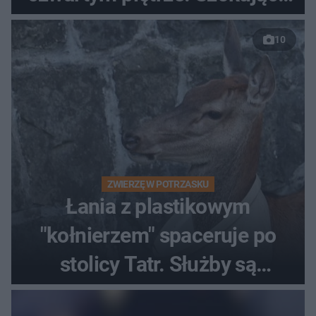
nagranie trafiło do sieci
10
ZWIERZĘ W POTRZASKU
Łania z plastikowym
"kołnierzem" spaceruje po
stolicy Tatr. Służby są
bezradne