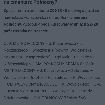
na cmentarz Północny?
Specjalne linie cmentarne
C09 i C40
ułatwią dojazd na
największą warszawską nekropolię –
cmentarz
Północny
. Autobusy będą kursowały
w dniach 22-28
października na trasach
:
C09: METRO MŁOCINY – J. Kasprowicza - T.
Nocznickiego – Wólczyńska (powrót: Wólczyńska –
Sokratesa – Kasprowicza) – Opłotek – Palisadowa –
K. Wóycickiego – CM. PÓŁNOCNY-BRAMA GŁ.C40:
METRO MŁOCINY – J. Kasprowicza – Sokratesa –
Wólczyńska – Opłotek – Palisadowa – K. Wóycickiego
– CM. PÓŁNOCNY-BRAMA GŁ. – K. Wóycickiego – CM.
PÓŁNOCNY-BRAMA PŁD. – Wólczyńska – Estrady –
Dziekanowska – CM. PÓŁNOCNY-BRAMA ZACH.