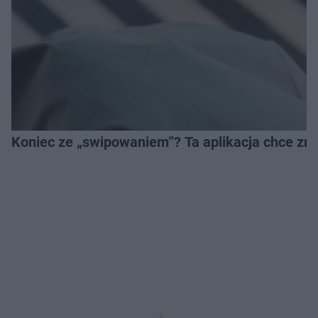
Koniec ze „swipowaniem”? Ta aplikacja chce zm