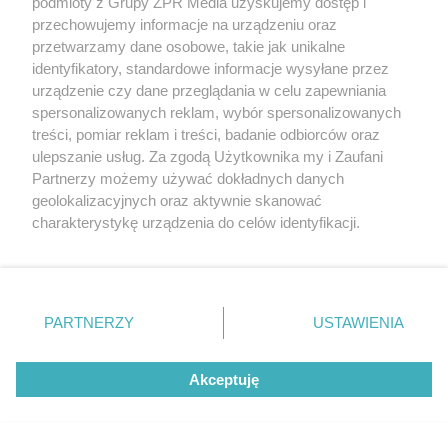
podmioty z Grupy ZPR Media uzyskujemy dostęp i
Zrób to po zebraniu borówek, a za
przechowujemy informacje na urządzeniu oraz
rok zbiory będą obfite
przetwarzamy dane osobowe, takie jak unikalne
identyfikatory, standardowe informacje wysyłane przez
urządzenie czy dane przeglądania w celu zapewniania
spersonalizowanych reklam, wybór spersonalizowanych
treści, pomiar reklam i treści, badanie odbiorców oraz
ulepszanie usług. Za zgodą Użytkownika my i Zaufani
Partnerzy możemy używać dokładnych danych
geolokalizacyjnych oraz aktywnie skanować
charakterystykę urządzenia do celów identyfikacji.
Ponieważ cenimy Twoją prywatność, prosimy o zgodę na
korzystanie z tych technologii poprzez kliknięcie
„Akceptuję”. Zgoda jest dobrowolna i zawsze możesz ją
ZAKUPY
zmienić/wycofać klikając przycisk ustawień prywatności
PARTNERZY
USTAWIENIA
Jesień w Pepco! Stylowe kubki i
znajdujący się w lewym dolnym rogu strony
. Niektóre
rodzaje przetwarzania danych nie wymagają zgody
dodatki w świetnych cenach
Akceptuję
użytkownika, ale masz prawo sprzeciwić się takiemu
przetwarzaniu. Preferencje będą miały zastosowanie tylko
ZOBACZ WIĘCEJ
na tej witrynie.