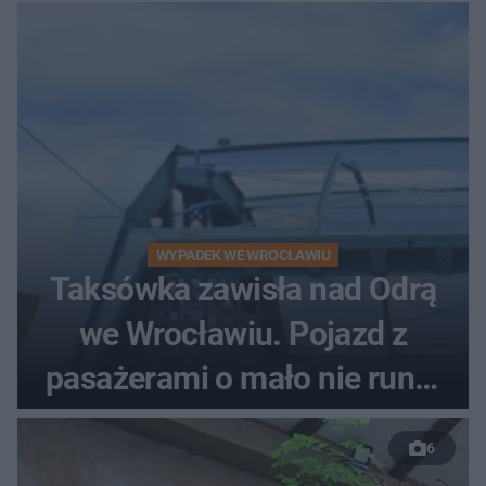
WYPADEK WE WROCŁAWIU
Taksówka zawisła nad Odrą
we Wrocławiu. Pojazd z
pasażerami o mało nie runął
do rzeki
6