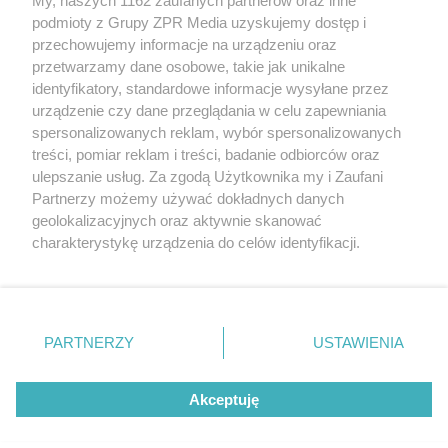
My, naszych 1162 zaufanych partnerów oraz inne
Żaden utwór zamieszczony w serwisie nie może być powielany i
podmioty z Grupy ZPR Media uzyskujemy dostęp i
rozpowszechniany lub dalej rozpowszechniany w jakikolwiek sposób (w
przechowujemy informacje na urządzeniu oraz
tym także elektroniczny lub mechaniczny) na jakimkolwiek polu
eksploatacji w jakiejkolwiek formie, włącznie z umieszczaniem w
przetwarzamy dane osobowe, takie jak unikalne
Internecie bez pisemnej zgody właściciela praw. Jakiekolwiek użycie lub
identyfikatory, standardowe informacje wysyłane przez
wykorzystanie utworów w całości lub w części z naruszeniem prawa,
tzn. bez właściwej zgody, jest zabronione pod groźbą kary i może być
urządzenie czy dane przeglądania w celu zapewniania
ścigane prawnie.
spersonalizowanych reklam, wybór spersonalizowanych
treści, pomiar reklam i treści, badanie odbiorców oraz
ulepszanie usług. Za zgodą Użytkownika my i Zaufani
Partnerzy możemy używać dokładnych danych
geolokalizacyjnych oraz aktywnie skanować
charakterystykę urządzenia do celów identyfikacji.
Ponieważ cenimy Twoją prywatność, prosimy o zgodę na
O nas
korzystanie z tych technologii poprzez kliknięcie
Informacje prawne
„Akceptuję”. Zgoda jest dobrowolna i zawsze możesz ją
zmienić/wycofać klikając przycisk ustawień prywatności
PARTNERZY
USTAWIENIA
Nasze serwisy
znajdujący się w lewym dolnym rogu strony
. Niektóre
rodzaje przetwarzania danych nie wymagają zgody
© 2026 Grupa ZPR Media
Akceptuję
użytkownika, ale masz prawo sprzeciwić się takiemu
przetwarzaniu. Preferencje będą miały zastosowanie tylko
na tej witrynie.