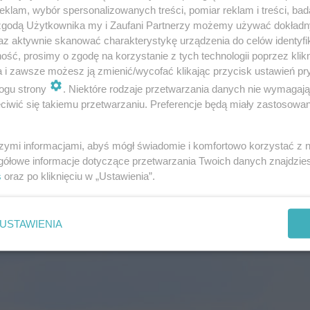
klam, wybór spersonalizowanych treści, pomiar reklam i treści, bad
 zgodą Użytkownika my i Zaufani Partnerzy możemy używać dokład
az aktywnie skanować charakterystykę urządzenia do celów identyfi
ść, prosimy o zgodę na korzystanie z tych technologii poprzez klikn
a i zawsze możesz ją zmienić/wycofać klikając przycisk ustawień pr
ogu strony
. Niektóre rodzaje przetwarzania danych nie wymagaj
iwić się takiemu przetwarzaniu. Preferencje będą miały zastosowanie
wicielstwie Komisji Europejskiej w Polsce przy ulicy J
e są zmiany tras linii:
106, 178, 518
.
szymi informacjami, abyś mógł świadomie i komfortowo korzystać z
gółowe informacje dotyczące przetwarzania Twoich danych znajdzi
s
oraz po kliknięciu w „Ustawienia”.
USTAWIENIA