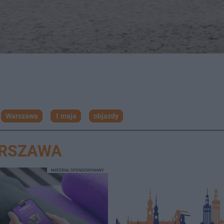
Warszawa
1 maja
objazdy
ARSZAWA
MATERIAŁ SPONSOROWANY