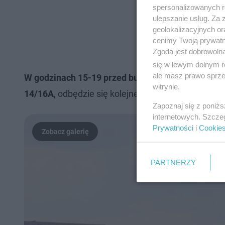
spersonalizowanych re
ulepszanie usług. Za
geolokalizacyjnych or
cenimy Twoją prywatno
Zgoda jest dobrowoln
się w lewym dolnym r
ale masz prawo sprzec
W godzinach 15-19 przed budynkiem przy Przedsta
witrynie.
14/16A
, odbędzie się kolejne zgromadzenie. Możliw
Zapoznaj się z poniż
internetowych. Szcze
Prywatności
i
Cookie
PARTNERZY