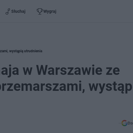
Słuchaj
Wygraj
ami, wystąpią utrudnienia
aja w Warszawie ze
przemarszami, wystąp
Do