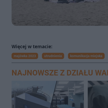
majówka 2023
utrudnienia
komunikacja miejska
NAJNOWSZE Z DZIAŁU W