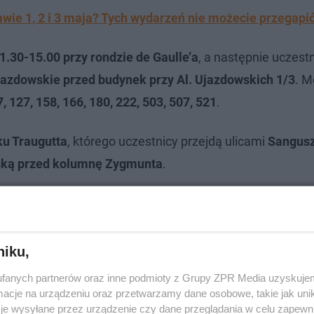
ie 1, 2 i 3 maja? Tych wydarzeń nie możecie przegapi
1.30-15.00 przy rondzie de Gaulle’a
, a następnie uczest
Ujazdowskie przed budynek przy Al. Ujazdowskich 1/3
. M
17, 127, 158, 166, 180, 222, 503, 507, 521
.
u Traugutta
, którego uczestnicy przejdą ulicami
Sangusz
rską przed kolumnę Zygmunta
.
niku,
fanych partnerów oraz inne podmioty z Grupy ZPR Media uzyskujem
cje na urządzeniu oraz przetwarzamy dane osobowe, takie jak unika
je wysyłane przez urządzenie czy dane przeglądania w celu zapewn