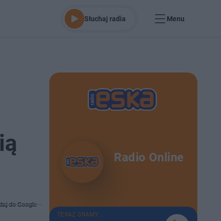
Słuchaj radia
Menu
ią
Radio Online
daj do Google
TERAZ GRAMY