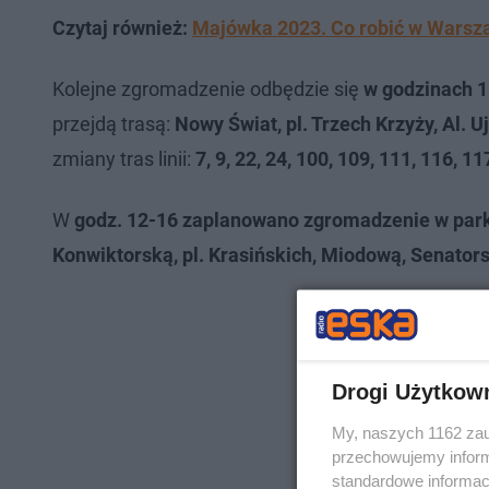
Czytaj również:
Majówka 2023. Co robić w Warszaw
Kolejne zgromadzenie odbędzie się
w godzinach 1
przejdą trasą:
Nowy Świat, pl. Trzech Krzyży, Al. 
zmiany tras linii:
7, 9, 22, 24, 100, 109, 111, 116, 1
W
godz. 12-16 zaplanowano zgromadzenie w park
Konwiktorską, pl. Krasińskich, Miodową, Senato
Drogi Użytkow
My, naszych 1162 zau
przechowujemy informa
standardowe informac