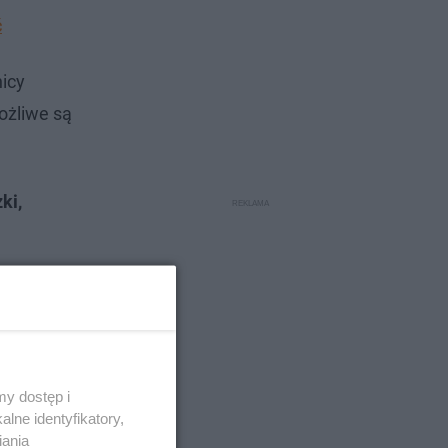
ć
nicy
ożliwe są
ki,
y dostęp i
lne identyfikatory,
iania