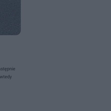
astępnie
 wtedy