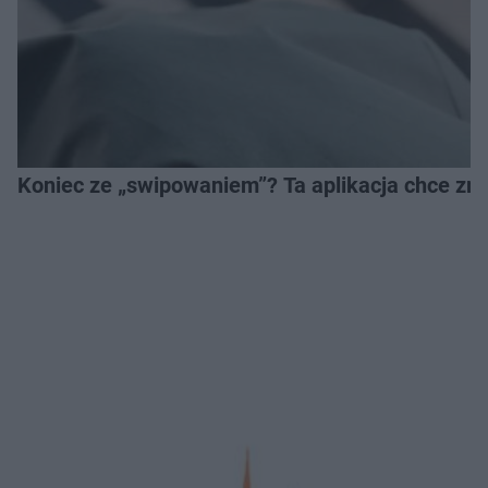
Koniec ze „swipowaniem”? Ta aplikacja chce zm