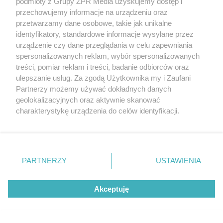
podmioty z Grupy ZPR Media uzyskujemy dostęp i
przechowujemy informacje na urządzeniu oraz
przetwarzamy dane osobowe, takie jak unikalne
identyfikatory, standardowe informacje wysyłane przez
urządzenie czy dane przeglądania w celu zapewniania
spersonalizowanych reklam, wybór spersonalizowanych
treści, pomiar reklam i treści, badanie odbiorców oraz
ŻUŻEL
ulepszanie usług. Za zgodą Użytkownika my i Zaufani
2. Ekstraliga żużlowa.
Partnerzy możemy używać dokładnych danych
geolokalizacyjnych oraz aktywnie skanować
Porażka Orła Łódź z Polonią
charakterystykę urządzenia do celów identyfikacji.
Ponieważ cenimy Twoją prywatność, prosimy o zgodę na
Bydgoszcz
korzystanie z tych technologii poprzez kliknięcie
„Akceptuję”. Zgoda jest dobrowolna i zawsze możesz ją
zmienić/wycofać klikając przycisk ustawień prywatności
PARTNERZY
USTAWIENIA
7
znajdujący się w lewym dolnym rogu strony
. Niektóre
rodzaje przetwarzania danych nie wymagają zgody
Akceptuję
użytkownika, ale masz prawo sprzeciwić się takiemu
przetwarzaniu. Preferencje będą miały zastosowanie tylko
na tej witrynie.