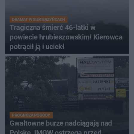
DRAMAT W SIEKIERZYŃCACH
Tragiczna śmierć 46-latki w
powiecie hrubieszowskim! Kierowca
potrącił ją i uciekł
PROGNOZA POGODY
Gwałtowne burze nadciągają nad
Polskę. IMGW ostrzega przed