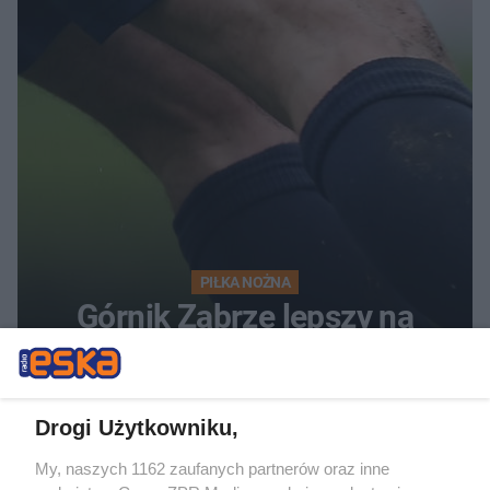
PIŁKA NOŻNA
Górnik Zabrze lepszy na
wyjeździe. Kto strzelał gole?
Drogi Użytkowniku,
My, naszych 1162 zaufanych partnerów oraz inne