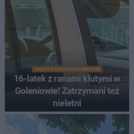
bez tłumów
DRAMAT W ZACHODNIOPOMORSKIM
16-latek z ranami kłutymi w
Goleniowie! Zatrzymani też
nieletni