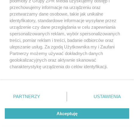
podmioty z Grupy ZPR Media uzyskujemy dostęp i
przechowujemy informacje na urządzeniu oraz
przetwarzamy dane osobowe, takie jak unikalne
identyfikatory, standardowe informacje wysyłane przez
urządzenie czy dane przeglądania w celu zapewniania
spersonalizowanych reklam, wybór spersonalizowanych
treści, pomiar reklam i treści, badanie odbiorców oraz
ulepszanie usług. Za zgodą Użytkownika my i Zaufani
Partnerzy możemy używać dokładnych danych
geolokalizacyjnych oraz aktywnie skanować
charakterystykę urządzenia do celów identyfikacji.
Ponieważ cenimy Twoją prywatność, prosimy o zgodę na
korzystanie z tych technologii poprzez kliknięcie
„Akceptuję”. Zgoda jest dobrowolna i zawsze możesz ją
zmienić/wycofać klikając przycisk ustawień prywatności
PARTNERZY
USTAWIENIA
znajdujący się w lewym dolnym rogu strony
. Niektóre
rodzaje przetwarzania danych nie wymagają zgody
Akceptuję
użytkownika, ale masz prawo sprzeciwić się takiemu
przetwarzaniu. Preferencje będą miały zastosowanie tylko
na tej witrynie.
Żaden utwór zamieszczony w serwisie nie może być powielany i