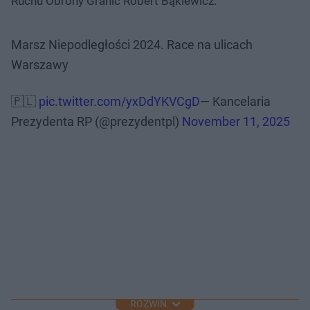
Ruchu Obrony Granic Robert Bąkiewicz.
Marsz Niepodległości 2024. Race na ulicach
Warszawy
🇵🇱
pic.twitter.com/yxDdYKVCgD
— Kancelaria
Prezydenta RP (@prezydentpl)
November 11, 2025
ROZWIŃ