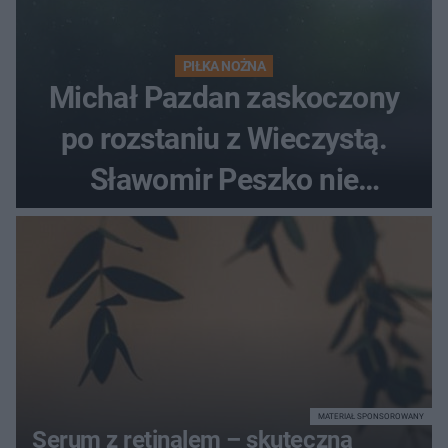
PIŁKA NOŻNA
Michał Pazdan zaskoczony
po rozstaniu z Wieczystą.
Sławomir Peszko nie
dotrzymał słowa?
MATERIAŁ SPONSOROWANY
Serum z retinalem – skuteczna