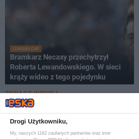
LEAGUES CUP
Bramkarz Necaxy przechytrzył
Roberta Lewandowskiego. W sieci
krąży wideo z tego pojedynku
ZOBACZ WIĘCEJ
Drogi Użytkowniku,
My, naszych 1162 zaufanych partnerów oraz inne