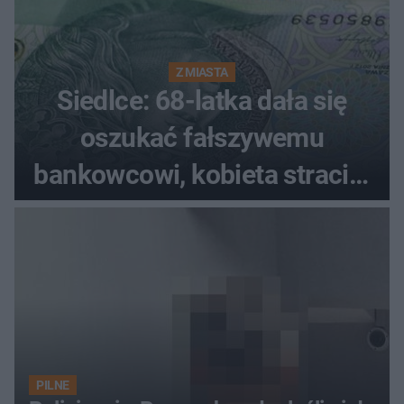
Z MIASTA
Siedlce: 68-latka dała się
oszukać fałszywemu
bankowcowi, kobieta straciła
blisko 40 tys. zł
PILNE