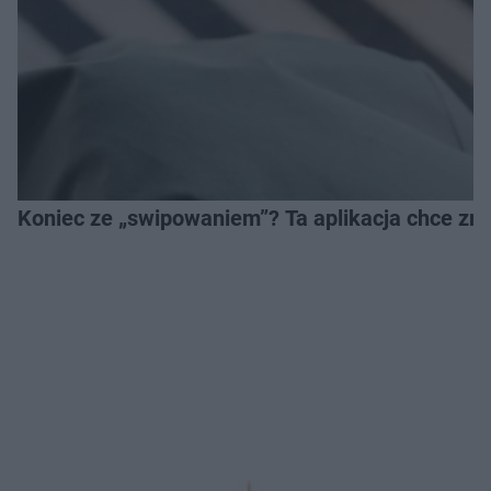
Koniec ze „swipowaniem”? Ta aplikacja chce zm