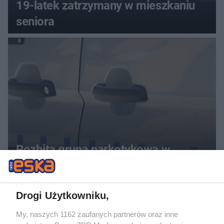
19-latek zatrzymany w mieszkaniu
seniora
Rozbita grupa narkotykowa w
Warszawie i regionach. Sześć osób
usłyszało zarzuty
Drogi Użytkowniku,
ZOBACZ WIĘCEJ
My, naszych 1162 zaufanych partnerów oraz inne