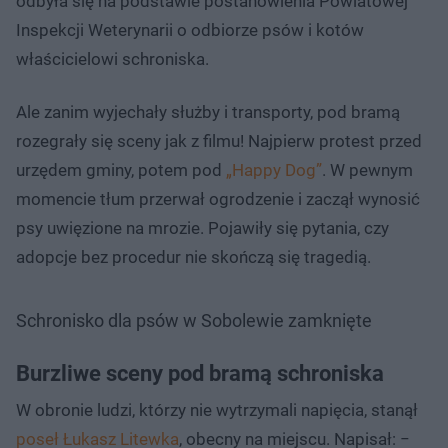
odbyła się na podstawie postanowienia Powiatowej
Inspekcji Weterynarii o odbiorze psów i kotów
właścicielowi schroniska.
Ale zanim wyjechały służby i transporty, pod bramą
rozegrały się sceny jak z filmu! Najpierw protest przed
urzędem gminy, potem pod
„Happy Dog”
. W pewnym
momencie tłum przerwał ogrodzenie i zaczął wynosić
psy uwięzione na mrozie. Pojawiły się pytania, czy
adopcje bez procedur nie skończą się tragedią.
Schronisko dla psów w Sobolewie zamknięte
Burzliwe sceny pod bramą schroniska
W obronie ludzi, którzy nie wytrzymali napięcia, stanął
poseł Łukasz Litewka
, obecny na miejscu. Napisał: −