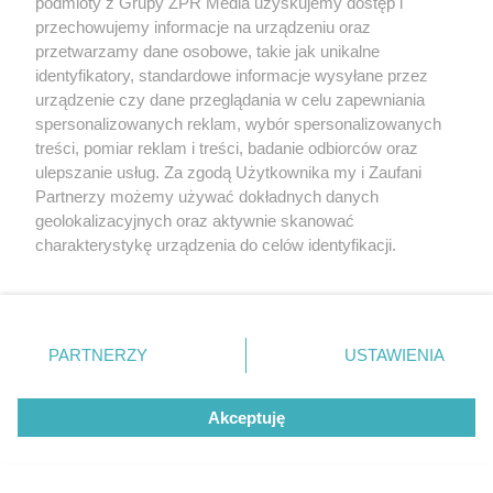
podmioty z Grupy ZPR Media uzyskujemy dostęp i
przechowujemy informacje na urządzeniu oraz
przetwarzamy dane osobowe, takie jak unikalne
identyfikatory, standardowe informacje wysyłane przez
urządzenie czy dane przeglądania w celu zapewniania
spersonalizowanych reklam, wybór spersonalizowanych
treści, pomiar reklam i treści, badanie odbiorców oraz
ulepszanie usług. Za zgodą Użytkownika my i Zaufani
Partnerzy możemy używać dokładnych danych
geolokalizacyjnych oraz aktywnie skanować
charakterystykę urządzenia do celów identyfikacji.
Ponieważ cenimy Twoją prywatność, prosimy o zgodę na
korzystanie z tych technologii poprzez kliknięcie
„Akceptuję”. Zgoda jest dobrowolna i zawsze możesz ją
zmienić/wycofać klikając przycisk ustawień prywatności
PARTNERZY
USTAWIENIA
znajdujący się w lewym dolnym rogu strony
. Niektóre
rodzaje przetwarzania danych nie wymagają zgody
Akceptuję
użytkownika, ale masz prawo sprzeciwić się takiemu
przetwarzaniu. Preferencje będą miały zastosowanie tylko
na tej witrynie.