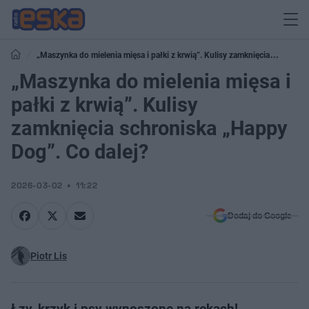
„Maszynka do mielenia mięsa i pałki z krwią”. Kulisy zamknięcia
schroniska „Happy Dog”. Co dalej?
„Maszynka do mielenia mięsa i
pałki z krwią”. Kulisy
zamknięcia schroniska „Happy
Dog”. Co dalej?
2026-03-02
11:22
Dodaj do Google
Piotr Lis
Łzy, krzyk i psy wynoszone na rękach!