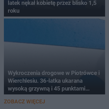
latek nękał kobietę przez blisko 1,5
roku
Wykroczenia drogowe w Piotrówce i
Wierchlesiu. 36-latka ukarana
wysoką grzywną i 45 punktami
karnymi
ZOBACZ WIĘCEJ