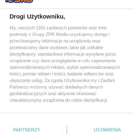
Drogi Użytkowniku,
My, naszych 1162 zaufanych partnerów oraz inne
Żaden utwór zamieszczony w serwisie nie może być powielany i
podmioty z Grupy ZPR Media uzyskujemy dostęp i
rozpowszechniany lub dalej rozpowszechniany w jakikolwiek sposób (w
tym także elektroniczny lub mechaniczny) na jakimkolwiek polu
przechowujemy informacje na urządzeniu oraz
eksploatacji w jakiejkolwiek formie, włącznie z umieszczaniem w
przetwarzamy dane osobowe, takie jak unikalne
Internecie bez pisemnej zgody właściciela praw. Jakiekolwiek użycie lub
identyfikatory, standardowe informacje wysyłane przez
wykorzystanie utworów w całości lub w części z naruszeniem prawa,
tzn. bez właściwej zgody, jest zabronione pod groźbą kary i może być
urządzenie czy dane przeglądania w celu zapewniania
ścigane prawnie.
spersonalizowanych reklam, wybór spersonalizowanych
treści, pomiar reklam i treści, badanie odbiorców oraz
ulepszanie usług. Za zgodą Użytkownika my i Zaufani
Partnerzy możemy używać dokładnych danych
geolokalizacyjnych oraz aktywnie skanować
charakterystykę urządzenia do celów identyfikacji.
Ponieważ cenimy Twoją prywatność, prosimy o zgodę na
O nas
korzystanie z tych technologii poprzez kliknięcie
Informacje prawne
„Akceptuję”. Zgoda jest dobrowolna i zawsze możesz ją
zmienić/wycofać klikając przycisk ustawień prywatności
PARTNERZY
USTAWIENIA
Nasze serwisy
znajdujący się w lewym dolnym rogu strony
. Niektóre