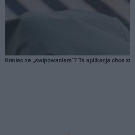
Koniec ze „swipowaniem”? Ta aplikacja chce zm