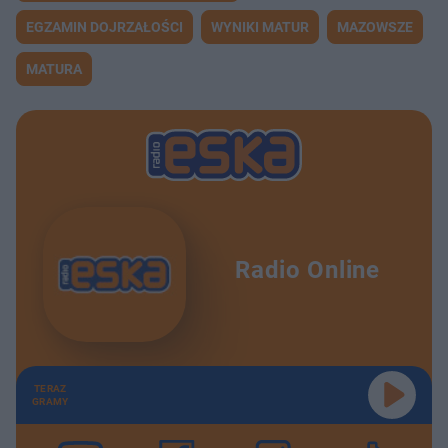
EGZAMIN DOJRZAŁOŚCI
WYNIKI MATUR
MAZOWSZE
MATURA
Radio Online
TERAZ
GRAMY