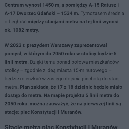
Centrum wynosi 1450 m, a pomiędzy A-15 Ratusz i
A-17 Dworzec Gdański – 1534 m.
Tymczasem średnia
odległość
między stacjami metra na tej linii wynosi
ok. 1082 metry.
W 2023 r. prezydent Warszawy zaprezentował
pomysł, w którym do 2050 roku w stolicy będzie 5
linii metra.
Dzięki temu ponad połowa mieszkańców
stolicy – zgodnie z ideą miasta 15-minutowego –
będzie mieszkać w zasięgu dojścia piechotą do stacji
metra.
Plan zakłada, że 17 z 18 dzielnic będzie miało
dostęp do metra. Na mapie projektu 5 linii metra do
2050 roku, można zauważyć, że na pierwszej linii są
stacje: plac Konstytucji i Muranów.
Stacje metra plac Konstytucji i Muranów.