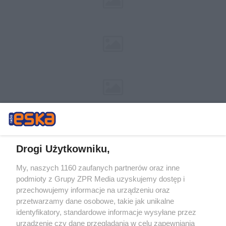
Drogi Użytkowniku,
My, naszych 1160 zaufanych partnerów oraz inne
Żaden utwór zamieszczony w serwisie nie może być powielany i
podmioty z Grupy ZPR Media uzyskujemy dostęp i
rozpowszechniany lub dalej rozpowszechniany w jakikolwiek sposób (w
przechowujemy informacje na urządzeniu oraz
tym także elektroniczny lub mechaniczny) na jakimkolwiek polu
eksploatacji w jakiejkolwiek formie, włącznie z umieszczaniem w
przetwarzamy dane osobowe, takie jak unikalne
Internecie bez pisemnej zgody właściciela praw. Jakiekolwiek użycie lub
identyfikatory, standardowe informacje wysyłane przez
wykorzystanie utworów w całości lub w części z naruszeniem prawa,
tzn. bez właściwej zgody, jest zabronione pod groźbą kary i może być
urządzenie czy dane przeglądania w celu zapewniania