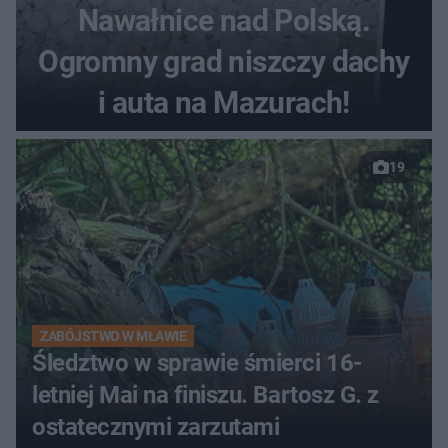
Nawałnice nad Polską.
Ogromny grad niszczy dachy
i auta na Mazurach!
19
ZABÓJSTWO W MŁAWIE
Śledztwo w sprawie śmierci 16-
letniej Mai na finiszu. Bartosz G. z
ostatecznymi zarzutami