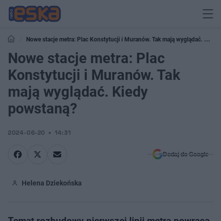
Nowe stacje metra: Plac Konstytucji i Muranów. Tak mają wyglądać. Kiedy
powstaną?
Nowe stacje metra: Plac
Konstytucji i Muranów. Tak
mają wyglądać. Kiedy
powstaną?
2024-06-20
14:31
Dodaj do Google
Helena Dziekońska
Temat rozbudowy pierwszej linii metra powraca