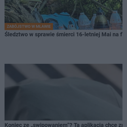
ZABÓJSTWO W MŁAWIE
Śledztwo w sprawie śmierci 16-letniej Mai na fi
Koniec ze „swipowaniem”? Ta aplikacja chce zm