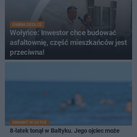
GMINA SIEDLCE
Wołyńce: Inwestor chce budować
asfaltownię, część mieszkańców jest
przeciwna!
DRAMAT W USTCE
8-latek tonął w Bałtyku. Jego ojciec może