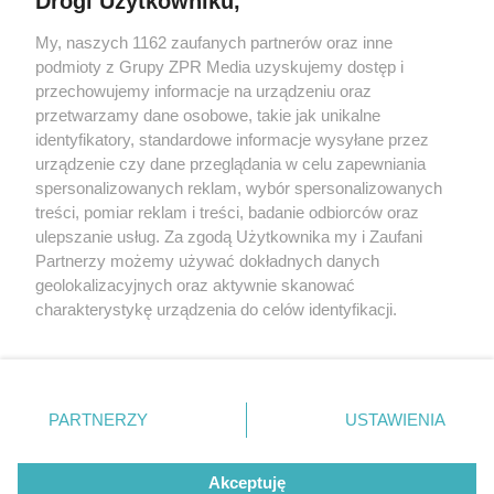
Drogi Użytkowniku,
My, naszych 1162 zaufanych partnerów oraz inne
Żaden utwór zamieszczony w serwisie nie może być powielany i
podmioty z Grupy ZPR Media uzyskujemy dostęp i
rozpowszechniany lub dalej rozpowszechniany w jakikolwiek sposób (w
przechowujemy informacje na urządzeniu oraz
tym także elektroniczny lub mechaniczny) na jakimkolwiek polu
eksploatacji w jakiejkolwiek formie, włącznie z umieszczaniem w
przetwarzamy dane osobowe, takie jak unikalne
Internecie bez pisemnej zgody właściciela praw. Jakiekolwiek użycie lub
identyfikatory, standardowe informacje wysyłane przez
wykorzystanie utworów w całości lub w części z naruszeniem prawa,
tzn. bez właściwej zgody, jest zabronione pod groźbą kary i może być
urządzenie czy dane przeglądania w celu zapewniania
ścigane prawnie.
spersonalizowanych reklam, wybór spersonalizowanych
treści, pomiar reklam i treści, badanie odbiorców oraz
ulepszanie usług. Za zgodą Użytkownika my i Zaufani
Partnerzy możemy używać dokładnych danych
geolokalizacyjnych oraz aktywnie skanować
charakterystykę urządzenia do celów identyfikacji.
Ponieważ cenimy Twoją prywatność, prosimy o zgodę na
O nas
korzystanie z tych technologii poprzez kliknięcie
Informacje prawne
„Akceptuję”. Zgoda jest dobrowolna i zawsze możesz ją
zmienić/wycofać klikając przycisk ustawień prywatności
PARTNERZY
USTAWIENIA
Nasze serwisy
znajdujący się w lewym dolnym rogu strony
. Niektóre
rodzaje przetwarzania danych nie wymagają zgody
© 2026 Grupa ZPR Media
Akceptuję
użytkownika, ale masz prawo sprzeciwić się takiemu