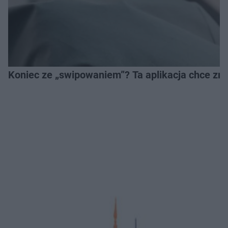
Koniec ze „swipowaniem”? Ta aplikacja chce zm