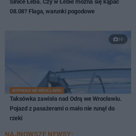
Sinice Łeba. Czy w Łebie można się kąpać
08.08? Flaga, warunki pogodowe
10
WYPADEK WE WROCŁAWIU
Taksówka zawisła nad Odrą we Wrocławiu.
Pojazd z pasażerami o mało nie runął do
rzeki
NAJNOWSZE NEWSY: