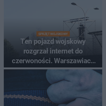
SPRZĘT WOJSKOWY
Ten pojazd wojskowy
rozgrzał internet do
czerwoności. Warszawiacy
pytali, czy to Mad Max!