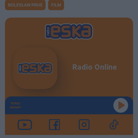
s
d
BOLESŁAW PRUS
FILM
u
Â
Radio Online
TERAZ
GRAMY